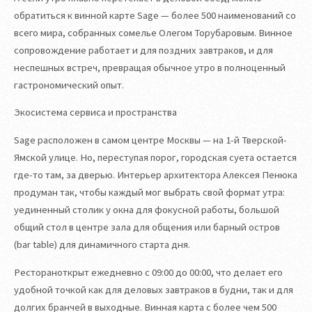
обратиться к винной карте Sage — более 500 наименований со
всего мира, собранных сомелье Олегом Торубаровым. Винное
сопровождение работает и для поздних завтраков, и для
неспешных встреч, превращая обычное утро в полноценный
гастрономический опыт.
Экосистема сервиса и пространства
Sage расположен в самом центре Москвы — на 1-й Тверской-
Ямской улице. Но, переступая порог, городская суета остается
где-то там, за дверью. Интерьер архитектора Алексея Пенюка
продуман так, чтобы каждый мог выбрать свой формат утра:
уединенный столик у окна для фокусной работы, большой
общий стол в центре зала для общения или барный остров
(bar table) для динамичного старта дня.
Рестораноткрыт ежедневно с 09:00 до 00:00, что делает его
удобной точкой как для деловых завтраков в будни, так и для
долгих бранчей в выходные. Винная карта с более чем 500