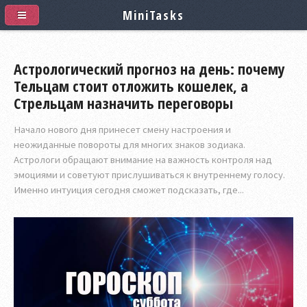
MiniTasks
Астрологический прогноз на день: почему
Тельцам стоит отложить кошелек, а
Стрельцам назначить переговоры
Начало нового дня принесет смену настроения и
неожиданные повороты для многих знаков зодиака.
Астрологи обращают внимание на важность контроля над
эмоциями и советуют прислушиваться к внутреннему голосу.
Именно интуиция сегодня сможет подсказать, где...