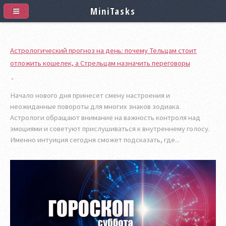
MiniTasks
Астрологический прогноз на день: почему Тельцам стоит
отложить кошелек, а Стрельцам назначить переговоры
Начало нового дня принесет смену настроения и
неожиданные повороты для многих знаков зодиака.
Астрологи обращают внимание на важность контроля над
эмоциями и советуют прислушиваться к внутреннему голосу.
Именно интуиция сегодня сможет подсказать, где...