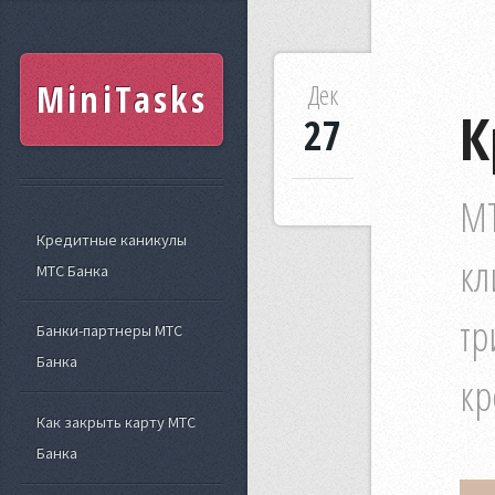
MiniTasks
Дек
К
27
МТ
Кредитные каникулы
кл
МТС Банка
тр
Банки-партнеры МТС
Банка
кр
Как закрыть карту МТС
Банка