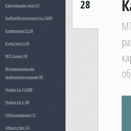
К
28
Кардашьян дня (1)
Кибербезопасность (209)
МТ
Компании (119)
ра
Культура (24)
ка
МТС Банк (6)
Муниципальная
об
информатизация (8)
Новости (1308)
Новости 1 (8)
Образование (2)
Общество (2)