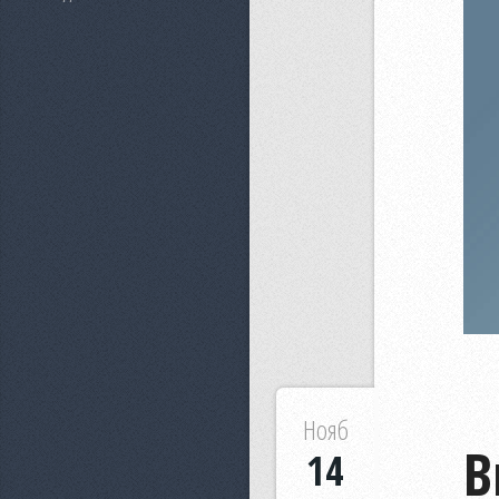
Нояб
В
14