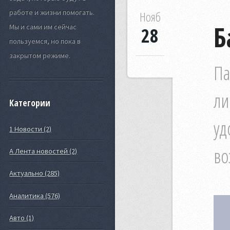
работе и жизни помогать.
Нояб
Б
Мы и сами им сейчас
28
пользуемся, но пока в
закрытом режиме.
Па
ли
Категории
уд
1 Новости (2)
во
А Лента новостей (2)
Актуально (285)
Аналитика (576)
Авто (1)