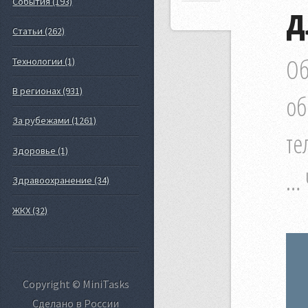
События (193)
д
Статьи (262)
Об
Технологии (1)
В регионах (931)
об
За рубежами (1261)
те
Здоровье (1)
… 
Здравоохранение (34)
ЖКХ (32)
Copyright © MiniTasks
Сделано в России