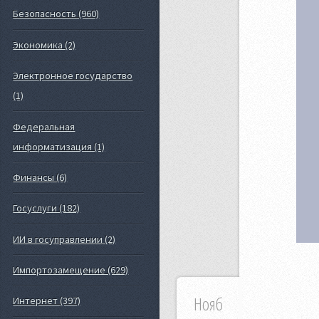
Безопасность (960)
Экономика (2)
Электронное государство
(1)
Федеральная
информатизация (1)
Финансы (6)
Госуслуги (182)
ИИ в госуправлении (2)
Импортозамещение (629)
Нояб
Интернет (397)