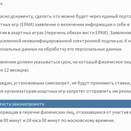
х.
асно документу, сделать это можно будет через единый порта
тных игр (ЕРАИ) заявление о включении информации о себе в
тия в азартных играх (перечень обязан вести ЕРАИ). Заявле
усиленной неквалифицированной электронной подписью. К не
ональных данных на обработку его персональных данных.
явлении должен указываться срок, на который физическое лиц
е 12 месяцев).
аждан, установивших самозапрет, не будут принимать ставки
е организаторам азартных игр запретят отправлять им рекл
екста законопроекта
рмация в перечне физических лиц, отказавшихся от участия в
в 00 минут и 24 часа 00 минут по московскому времени.