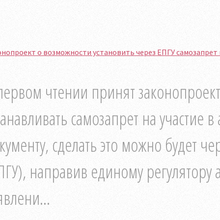
нопроект о возможности установить через ЕПГУ самозапрет 
первом чтении принят законопроек
танавливать самозапрет на участие в
кументу, сделать это можно будет че
ПГУ), направив единому регулятору 
явлени...