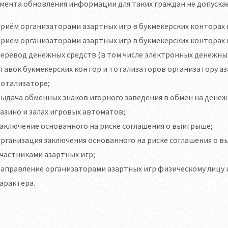
мента обновления информации для таких граждан не допускае
риём организаторами азартных игр в букмекерских конторах 
риём организаторами азартных игр в букмекерских конторах
еревод денежных средств (в том числе электронных денежны
тавок букмекерских контор и тотализаторов организатору аз
тотализаторе;
ыдача обменных знаков игорного заведения в обмен на денеж
азино и залах игровых автоматов;
аключение основанного на риске соглашения о выигрыше;
рганизация заключения основанного на риске соглашения о 
частниками азартных игр;
направление организаторами азартных игр физическому лиц
арактера.