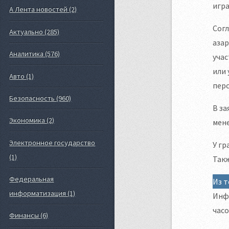
игра
А Лента новостей (2)
Согл
Актуально (285)
азар
Аналитика (576)
учас
или 
Авто (1)
перс
Безопасность (960)
В за
Экономика (2)
мене
Электронное государство
У гр
(1)
Такж
Федеральная
Из т
информатизация (1)
Инфо
часо
Финансы (6)