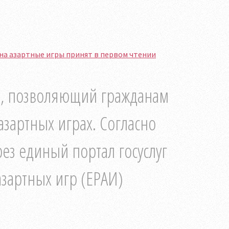
на азартные игры принят в первом чтении
т, позволяющий гражданам
 азартных играх. Согласно
рез единый портал госуслуг
азартных игр (ЕРАИ)