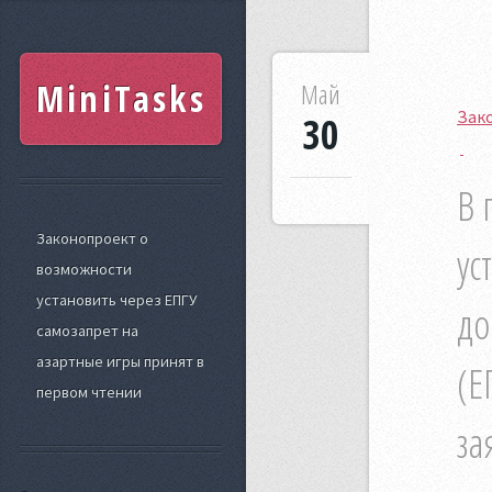
MiniTasks
Май
Зако
30
В 
Законопроект о
ус
возможности
установить через ЕПГУ
до
самозапрет на
азартные игры принят в
(Е
первом чтении
за