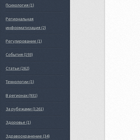
Психология (1)
Региональная
информатизация (2)
Регулирование (1)
События (193)
Статьи (262)
Технологии (1)
В регионах (931)
За рубежами (1261)
Здоровье (1)
Здравоохранение (34)