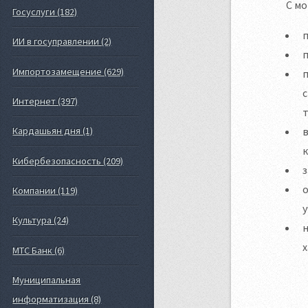
С мо
Госуслуги (182)
п
ИИ в госуправлении (2)
п
Импортозамещение (629)
п
с
Интернет (397)
в
Кардашьян дня (1)
к
Кибербезопасность (209)
з
о
Компании (119)
у
Культура (24)
х
МТС Банк (6)
Муниципальная
информатизация (8)