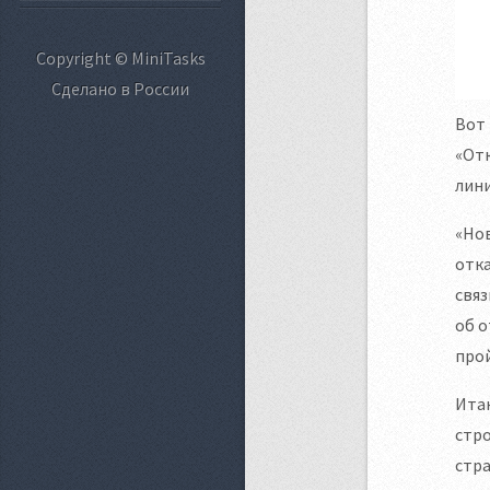
Copyright © MiniTasks
Сделано в России
Вот 
«Отк
лини
«Нов
отка
связ
об о
прой
Итак
стро
стра