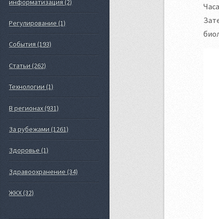
информатизация (2)
Часа
Зате
Регулирование (1)
биол
События (193)
Статьи (262)
Технологии (1)
В регионах (931)
За рубежами (1261)
Здоровье (1)
Здравоохранение (34)
ЖКХ (32)