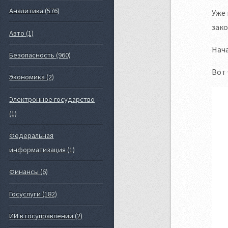
Аналитика (576)
Уже 
зако
Авто (1)
Нача
Безопасность (960)
Вот 
Экономика (2)
Электронное государство
(1)
Федеральная
информатизация (1)
Финансы (6)
Госуслуги (182)
ИИ в госуправлении (2)