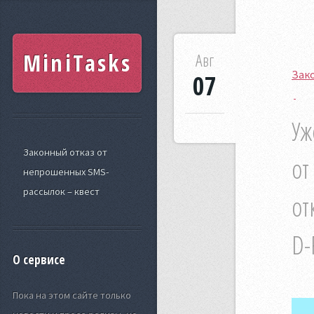
MiniTasks
Авг
Зако
07
Уж
Законный отказ от
от
непрошенных SMS-
рассылок – квест
от
D-
О сервисе
Пока на этом сайте только