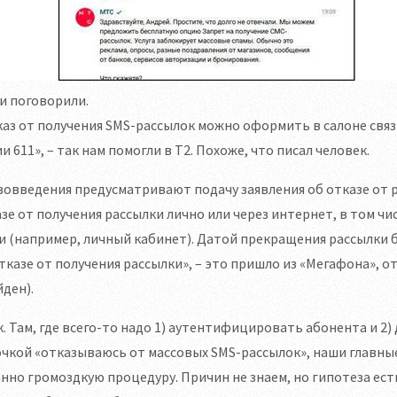
и поговорили.
аз от получения SMS-рассылок можно оформить в салоне связ
и 611», – так нам помогли в Т2. Похоже, что писал человек.
овведения предусматривают подачу заявления об отказе от р
зе от получения рассылки лично или через интернет, в том 
и (например, личный кабинет). Датой прекращения рассылки б
тказе от получения рассылки», – это пришло из «Мегафона», о
ден).
. Там, где всего-то надо 1) аутентифицировать абонента и 2)
чкой «отказываюсь от массовых SMS-рассылок», наши главные
нно громоздкую процедуру. Причин не знаем, но гипотеза ест