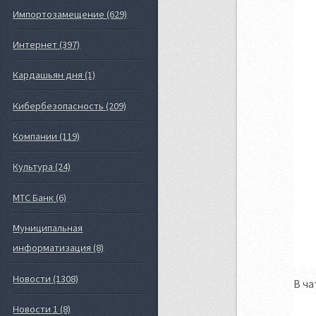
Импортозамещение (629)
Интернет (397)
Кардашьян дня (1)
Кибербезопасность (209)
Компании (119)
Культура (24)
МТС Банк (6)
Муниципальная
информатизация (8)
Новости (1308)
В ча
Новости 1 (8)