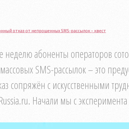
нный отказ от непрошенных SMS-рассылок – квест
е неделю абоненты операторов сото
 массовых SMS-рассылок – это преду
каз сопряжён с искусственными труд
Russia.ru. Начали мы с эксперимента