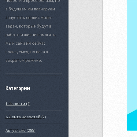
новости и пресс-релизы, но
в будущем мы планируем
запустить сервис мини-
задач, которые будут в
работе и жизни помогать.
Мы и сами им сейчас
пользуемся, но пока в
закрытом режиме.
Категории
1 Новости (2)
А Лента новостей (2)
Актуально (285)