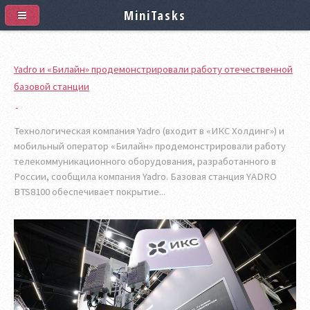
MiniTasks
Yadro и «Билайн» продемонстрировали работу отечественной
базовой станции
Технологическая компания Yadro (входит в «ИКС Холдинг») и
мобильный оператор «Билайн» продемонстрировали работу
телекоммуникационного оборудования, разработанного в
России, сообщила компания Yadro. Базовая станция YADRO
BTS8100 обеспечивает покрытие...