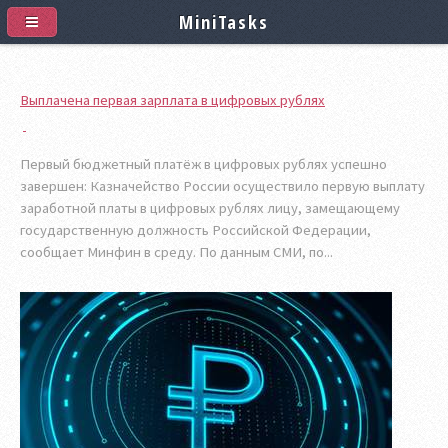
MiniTasks
Выплачена первая зарплата в цифровых рублях
Первый бюджетный платёж в цифровых рублях успешно
завершен: Казначейство России осуществило первую выплату
заработной платы в цифровых рублях лицу, замещающему
государственную должность Российской Федерации,
сообщает Минфин в среду. По данным СМИ, по...