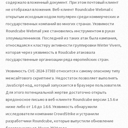
содержало вложенный документ. При этом почтовый клиент
не отображал вложения. Веб-клиент Roundcube Webmail с
открытым исходным кодом популярен среди коммерческих и
государственных компаний во многих странах. Уязвимости
Roundcube Webmail уже становились инструментом в руках
злоумышленников. Последней из таких атак была кампания,
относящаяся к кластеру активности группировки Winter Vivern,
которая через уязвимость в Roudcube атаковала
государственные организации ряда европейских стран.
Уязвимость CVE-2024-37383 относится к самому опасному типу
межсайтового скриптинга. Недостаток позволяет выполнять
JavaScript-код, который запускается в браузере пользователя.
Для этого потенциальной жертве достаточно открыть
вредоносное письмо в веб-клиенте Roundcube версии 1.5.6 и
ниже либо от 1.6 до 1.6.6. Уязвимость обнаружили
исследователи компании CrowdStrike и устранили
разработчики Roundcube, которые выпустили обновление
безопасности от 19 мая 2024 года.