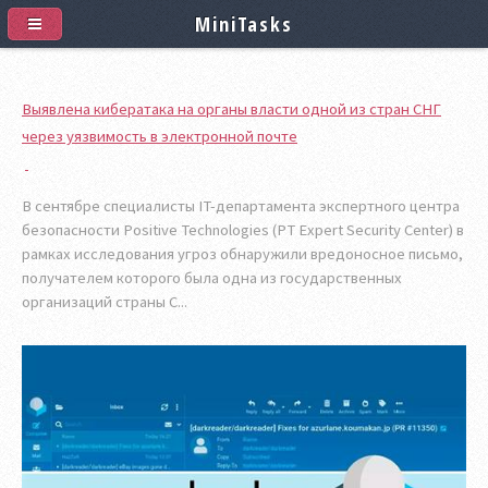
MiniTasks
Выявлена кибератака на органы власти одной из стран СНГ
через уязвимость в электронной почте
В сентябре специалисты IT-департамента экспертного центра
безопасности Positive Technologies (PT Expert Security Center) в
рамках исследования угроз обнаружили вредоносное письмо,
получателем которого была одна из государственных
организаций страны С...