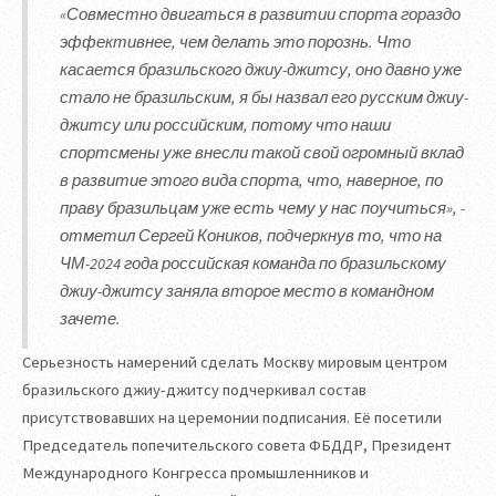
«Совместно двигаться в развитии спорта гораздо
эффективнее, чем делать это порознь. Что
касается бразильского джиу-джитсу, оно давно уже
стало не бразильским, я бы назвал его русским джиу-
джитсу или российским, потому что наши
спортсмены уже внесли такой свой огромный вклад
в развитие этого вида спорта, что, наверное, по
праву бразильцам уже есть чему у нас поучиться», -
отметил Сергей Коников, подчеркнув то, что на
ЧМ-2024 года российская команда по бразильскому
джиу-джитсу заняла второе место в командном
зачете.
Серьезность намерений сделать Москву мировым центром
бразильского джиу-джитсу подчеркивал состав
присутствовавших на церемонии подписания. Её посетили
Председатель попечительского совета ФБДДР, Президент
Международного Конгресса промышленников и