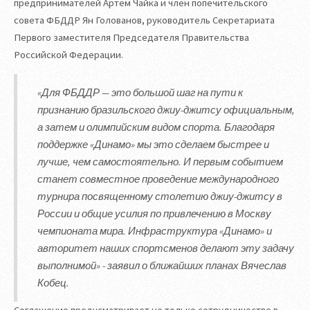
предпринимателей Артем Чайка и член попечительского
совета ФБДДР Ян Голованов, руководитель Секретариата
Первого заместителя Председателя Правительства
Российской Федерации.
«Для ФБДДР — это большой шаг на пути к
признанию бразильского джиу-джитсу официальным,
а затем и олимпийским видом спорта. Благодаря
поддержке «Динамо» мы это сделаем быстрее и
лучше, чем самостоятельно. И первым событием
станет совместное проведение международного
турнира посвященному столетию джиу-джитсу в
России и общие усилия по привлечению в Москву
чемпионата мира. Инфраструктура «Динамо» и
авторитет наших спортсменов делают эту задачу
выполнимой» - заявил о ближайших планах Вячеслав
Кобец.