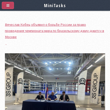
MiniTasks
Вячеслав Кобец объявил о борьбе России за право
проведения чемпионата мира по бразильскому джиу-джитсу в
Москве