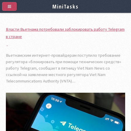
MiniTasks
Власти Вьетнама потребовали заблокировать работу Telegram
в стране
Вьетнамским интернет-провайдерам поступило требование
регулятора «блокировать при помощи технических средств»
работу Telegram, сообщает в пятницу Viet Nam News со
ссылкой на заявление местного регулятора Viet Nam
Telecommunications Authority (VNTA)....