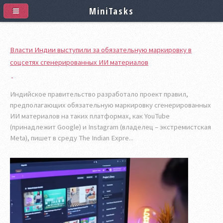
MiniTasks
Власти Индии выступили за обязательную маркировку в
соцсетях сгенерированных ИИ материалов
Индийское правительство разработало проект правил,
предполагающих обязательную маркировку сгенерированных
ИИ материалов на таких платформах, как YouTube
(принадлежит Google) и Instagram (владелец – экстремистская
Meta), пишет в среду The Indian Expre...