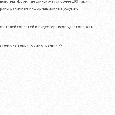
нных платформ, где фиксируется более 100 тысяч
трансграничные информационные услуги»,
зователей соцсетей и видеосервисов удостоверять
вателях на территории страны >>>