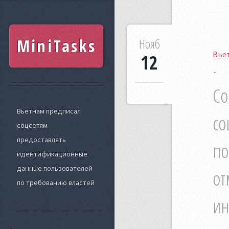
MiniTasks
Нояб
Вье
12
Со
Вьетнам предписал
со
соцсетям
предоставлять
по
идентификационные
данные пользователей
от
по требованию властей
ин