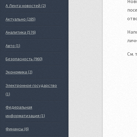
Новы
А Лента новостей (2)
пос
отво
Актуально (285)
Напо
Аналитика (576)
личн
Авто (1)
См. 
Безопасность (960)
Экономика (2)
Электронное государство
(1)
Федеральная
информатизация (1)
Финансы (6)