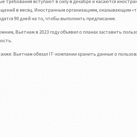
е требования вступают в силу в декабре и касаются иностра
ещений в месяц. Иностранным организациям, оказывающим «
дятся 90 дней на то, чтобы выполнить предписание.
мним, Вьетнам в 2023 году объявил о планах заставить поль
ость.
также: Вьетнам обязал IT-компании хранить данные о пользо