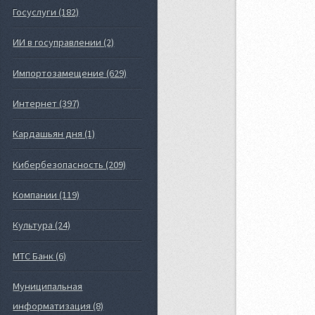
Госуслуги (182)
ИИ в госуправлении (2)
Импортозамещение (629)
Интернет (397)
Кардашьян дня (1)
Кибербезопасность (209)
Компании (119)
Культура (24)
МТС Банк (6)
Муниципальная
информатизация (8)