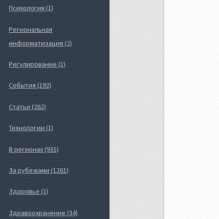
Психология (1)
Региональная
информатизация (2)
Регулирование (1)
События (192)
Статьи (262)
Технологии (1)
В регионах (931)
За рубежами (1261)
Здоровье (1)
Здравоохранение (34)