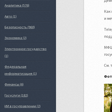
Девя
Аналитика (576)
Как 
Авто (1)
и ме
Безопасность (960)
Tele
под
Экономика (2)
МФЦ 
Электронное государство
госу
(1)
См. 
Федеральная
информатизация (1)
Фот
Финансы (6)
Госуслуги (182)
ИИ в госуправлении (2)