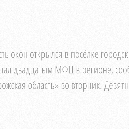
ь окон открылся в посёлке городск
стал двадцатым МФЦ в регионе, соо
ожская область» во вторник. Девят