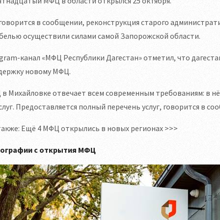
тнадцатый МФЦ в области открылся 25 октября.
говорится в сообщении, реконструкция старого администрат
белью осуществили силами самой Запорожской области.
gram-канал «МФЦ Республики Дагестан» отметил, что дагест
держку новому МФЦ.
в Михайловке отвечает всем современным требованиям: в нём
слуг. Предоставляется полный перечень услуг, говорится в со
также: Ещё 4 МФЦ открылись в новых регионах >>>
ографии с открытия МФЦ