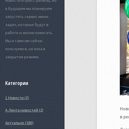
новости и пресс-релизы, но
в будущем мы планируем
запустить сервис мини-
задач, которые будут в
работе и жизни помогать.
Мы и сами им сейчас
пользуемся, но пока в
закрытом режиме.
Категории
1 Новости (2)
Новы
А Лента новостей (2)
в ре
Актуально (285)