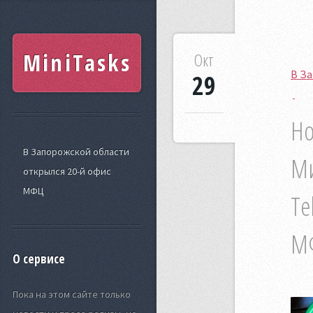
MiniTasks
Окт
В З
29
Но
В Запорожской области
Ми
открылся 20-й офис
МФЦ
Te
МФ
О сервисе
Пока на этом сайте только