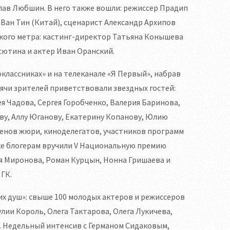
ав Любшин. В него также вошли: режиссер Прадип
Ван Тин (Китай), сценарист Александр Архипов
ткого метра: кастинг-директор Татьяна Конышева
сютина и актер Иван Оранский.
лассниках» и на телеканале «Я Первый», набрав
сячи зрителей приветствовали звездных гостей:
 Чадова, Сергея Горобченко, Валерия Баринова,
ову, Аллу Юганову, Екатерину Копанову, Юлию
членов жюри, киноделегатов, участников программ
жке блогерам вручили V Национальную премию
я Миронова, Роман Курцын, Нонна Гришаева и
ГК.
 душ»: свыше 100 молодых актеров и режиссеров
улии Король, Олега Тактарова, Олега Лукичева,
. Недельный интенсив с Германом Сидаковым,