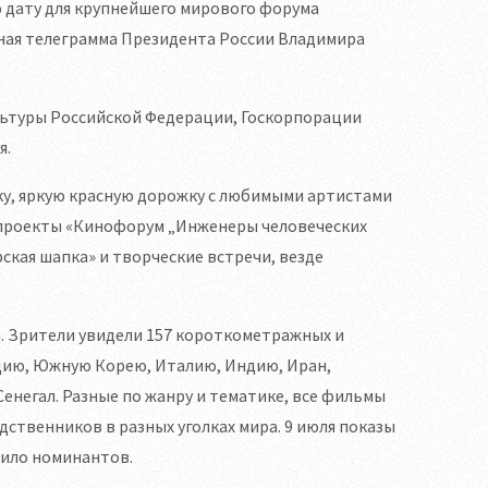
ую дату для крупнейшего мирового форума
нная телеграмма Президента России Владимира
льтуры Российской Федерации, Госкорпорации
я.
у, яркую красную дорожку с любимыми артистами
 проекты «Кинофорум „Инженеры человеческих
ская шапка» и творческие встречи, везде
. Зрители увидели 157 короткометражных и
рцию, Южную Корею, Италию, Индию, Иран,
негал. Разные по жанру и тематике, все фильмы
дственников в разных уголках мира. 9 июля показы
ило номинантов.