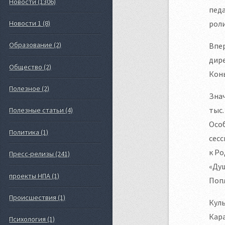
Новости (1306)
пед
Новости 1 (8)
роли
Образование (2)
Впер
дире
Общество (2)
Коны
Полезное (2)
Знач
тыс.
Полезные статьи (4)
Особ
Политика (1)
сесс
к Ро
Пресс-релизы (241)
«Душ
проекты НПА (1)
Поп
Происшествия (1)
Куль
Кара
Психология (1)