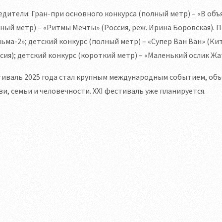
дители: Гран-при основного конкурса (полный метр) – «В объя
ный метр) – «Ритмы Мечты» (Россия, реж. Ирина Боровская). 
ьма-2»; детский конкурс (полный метр) – «Супер Ван Ван» (Ки
сия); детский конкурс (короткий метр) – «Маленький ослик Жа
тиваль 2025 года стал крупным международным событием, об
и, семьи и человечности. XXI фестиваль уже планируется.