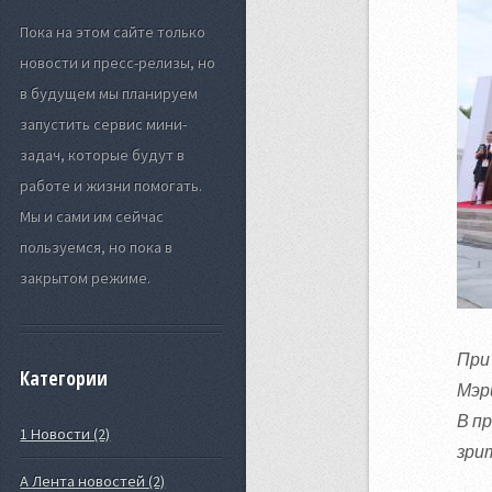
Пока на этом сайте только
новости и пресс-релизы, но
в будущем мы планируем
запустить сервис мини-
задач, которые будут в
работе и жизни помогать.
Мы и сами им сейчас
пользуемся, но пока в
закрытом режиме.
При
Категории
Мэри
В п
1 Новости (2)
зри
А Лента новостей (2)