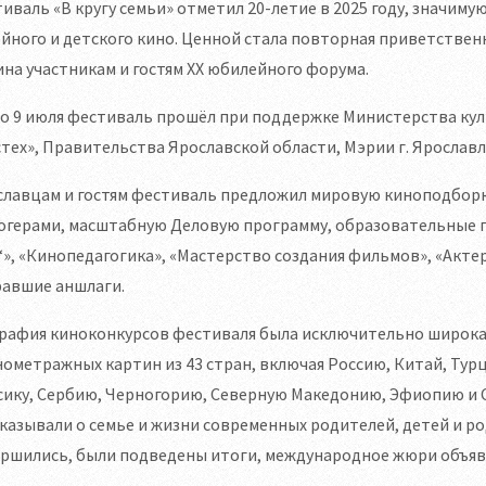
иваль «В кругу семьи» отметил 20-летие в 2025 году, значим
йного и детского кино. Ценной стала повторная приветстве
на участникам и гостям XX юбилейного форума.
по 9 июля фестиваль прошёл при поддержке Министерства ку
тех», Правительства Ярославской области, Мэрии г. Ярославл
славцам и гостям фестиваль предложил мировую киноподборк
логерами, масштабную Деловую программу, образовательные
», «Кинопедагогика», «Мастерство создания фильмов», «Актер
равшие аншлаги.
графия киноконкурсов фестиваля была исключительно широка
ометражных картин из 43 стран, включая Россию, Китай, Ту
ику, Сербию, Черногорию, Северную Македонию, Эфиопию и Се
казывали о семье и жизни современных родителей, детей и ро
ершились, были подведены итоги, международное жюри объяв