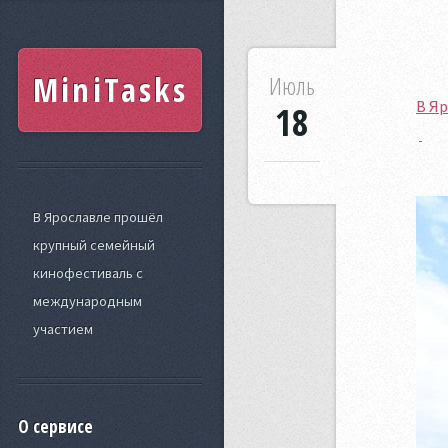
MiniTasks
Июль
В Я
18
В Ярославле прошёл
крупный семейный
кинофестиваль с
международным
участием
О сервисе