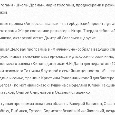
агогами «Школы Драмы», маркетологами, продюсерами и режи
ков.
вые прошла «Актерская шапка» – петербургский проект, где 
кторами. Жюри составили режиссеры Игорь Твердохлебов и А
шева, актерский агент Дмитрий Савельев и другие.
имая Деловая программа в «Миллениуме» собрала ведущих спик
 участников включали мастер-классы и дискуссии о роли кино,
ое место заняла «Кинопедагогика» Н.Н. Данн для педагогов 
ии психолога Татьяны Друговой о семейных ценностях, «Я – п
дине и семье, тренинг Кристины Руковичниковой для блогеро
егрея» по мотивам сказок Пушкина с моделями Юлией Такшин
лавской, Ольгой Смирновой и Оксаной Сташенко.
турная программа охватила область: Валерий Баринов, Оксан
биху, Рыбинск, Тутаев, Борисоглебский и Михайловский, везд