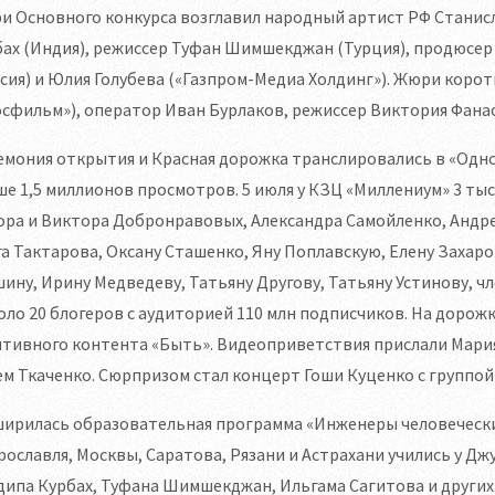
 Основного конкурса возглавил народный артист РФ Станисл
ах (Индия), режиссер Туфан Шимшекджан (Турция), продюсер 
сия) и Юлия Голубева («Газпром-Медиа Холдинг»). Жюри коро
сфильм»), оператор Иван Бурлаков, режиссер Виктория Фана
мония открытия и Красная дорожка транслировались в «Однок
е 1,5 миллионов просмотров. 5 июля у КЗЦ «Миллениум» 3 ты
ра и Виктора Добронравовых, Александра Самойленко, Андрея
а Тактарова, Оксану Сташенко, Яну Поплавскую, Елену Захар
ину, Ирину Медведеву, Татьяну Другову, Татьяну Устинову, 
оло 20 блогеров с аудиторией 110 млн подписчиков. На доро
итивного контента «Быть». Видеоприветствия прислали Мари
м Ткаченко. Сюрпризом стал концерт Гоши Куценко с группой 
ирилась образовательная программа «Инженеры человеческих
рославля, Москвы, Саратова, Рязани и Астрахани учились у Дж
ипа Курбах, Туфана Шимшекджан, Ильгама Сагитова и других