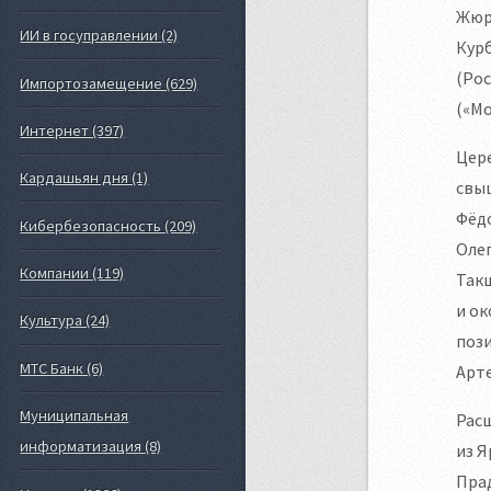
Жюри
ИИ в госуправлении (2)
Курб
(Рос
Импортозамещение (629)
(«Мо
Интернет (397)
Цере
Кардашьян дня (1)
свыш
Фёдо
Кибербезопасность (209)
Олег
Компании (119)
Такш
и ок
Культура (24)
поз
МТС Банк (6)
Арте
Муниципальная
Расш
информатизация (8)
из Я
Прад