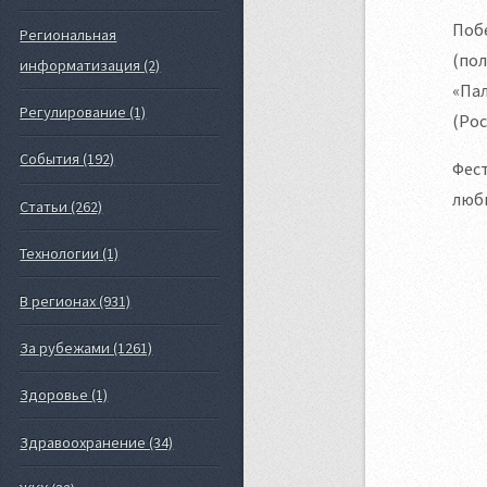
Побе
Региональная
(пол
информатизация (2)
«Пал
Регулирование (1)
(Рос
События (192)
Фес
любв
Статьи (262)
Технологии (1)
В регионах (931)
За рубежами (1261)
Здоровье (1)
Здравоохранение (34)