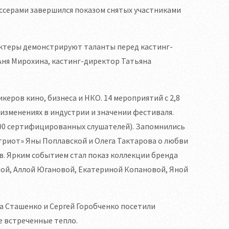
ссерами завершился показом снятых участниками
актеры демонстрируют таланты перед кастинг-
ня Мирохина, кастинг-директор Татьяна
еров кино, бизнеса и НКО. 14 мероприятий с 2,8
 изменениях в индустрии и значении фестиваля.
(100 сертифицированных слушателей). Запомнились
атриот» Яны Поплавской и Олега Тактарова о любви
в. Ярким событием стал показ коллекции бренда
ой, Аллой Югановой, Екатериной Копановой, Яной
а Сташенко и Сергей Горобченко посетили
е встреченные тепло.