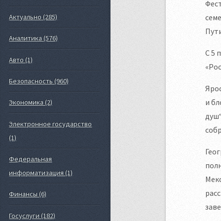
Фест
Актуально (285)
семе
Пути
Аналитика (576)
С 5 
Авто (1)
«Рос
Безопасность (960)
Яро
и б
Экономика (2)
душ“
Электронное государство
соб
(1)
Гео
Федеральная
полн
информатизация (1)
Мекс
расс
Финансы (6)
зав
Госуслуги (182)