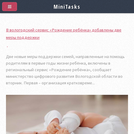
MiniTasks
В вологодский сервис «Рождение ребёнка» добавлены две
меры поддержки
Две новые меры поддержки семей, направленные на помощь
родителям в первые годы жизни ребёнка, включены в
региональный сервис «Рождение ребёнка», сообщает
министерство цифрового развития Вологодской области во
вторник. Первая – организация кратковреме...