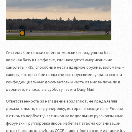
Системы британских военно-морских и воздушных баз,
включая базу в Саффолке, где находятся американские
самолёты F-35, способные нести ядерное оружие, взломаны –
хакеры, которых британцы считают русскими, украли «сотни
конфиденциальных документов» и чаcть из них выложили в
даркнете, написала в субботу газета Daily Mail.
Ответственность за нападение возлагают, не предъявляя
доказательств, на группировку, которая «находится в России
и открыто вербует участников на подпольных русскоязычных
форумах». Группировка якобы избегает атак на организации
стран-бывших республик СССР, пишет британское издание (ну