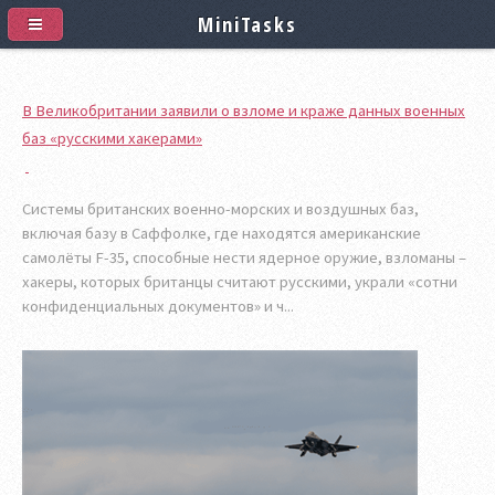
MiniTasks
В Великобритании заявили о взломе и краже данных военных
баз «русскими хакерами»
Системы британских военно-морских и воздушных баз,
включая базу в Саффолке, где находятся американские
самолёты F-35, способные нести ядерное оружие, взломаны –
хакеры, которых британцы считают русскими, украли «сотни
конфиденциальных документов» и ч...