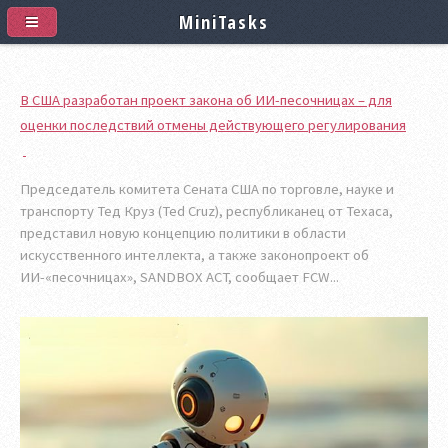
MiniTasks
В США разработан проект закона об ИИ-песочницах – для
оценки последствий отмены действующего регулирования
Председатель комитета Сената США по торговле, науке и
транспорту Тед Круз (Ted Cruz), республиканец от Техаса,
представил новую концепцию политики в области
искусственного интеллекта, а также законопроект об
ИИ-«песочницах», SANDBOX ACT, сообщает FCW...