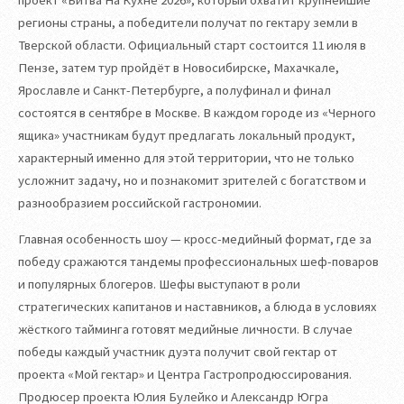
проект «Битва На Кухне 2026», который охватит крупнейшие
регионы страны, а победители получат по гектару земли в
Тверской области. Официальный старт состоится 11 июля в
Пензе, затем тур пройдёт в Новосибирске, Махачкале,
Ярославле и Санкт-Петербурге, а полуфинал и финал
состоятся в сентябре в Москве. В каждом городе из «Черного
ящика» участникам будут предлагать локальный продукт,
характерный именно для этой территории, что не только
усложнит задачу, но и познакомит зрителей с богатством и
разнообразием российской гастрономии.
Главная особенность шоу — кросс-медийный формат, где за
победу сражаются тандемы профессиональных шеф-поваров
и популярных блогеров. Шефы выступают в роли
стратегических капитанов и наставников, а блюда в условиях
жёсткого тайминга готовят медийные личности. В случае
победы каждый участник дуэта получит свой гектар от
проекта «Мой гектар» и Центра Гастропродюссирования.
Продюсер проекта Юлия Булейко и Александр Югра