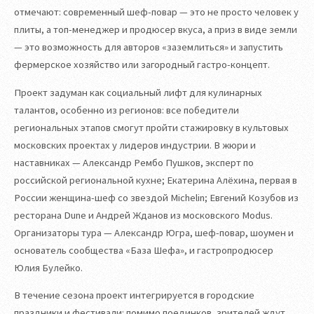
отмечают: современный шеф-повар — это не просто человек у
плиты, а топ-менеджер и продюсер вкуса, а приз в виде земли
— это возможность для авторов «заземлиться» и запустить
фермерское хозяйство или загородный гастро-концепт.
Проект задуман как социальный лифт для кулинарных
талантов, особенно из регионов: все победители
региональных этапов смогут пройти стажировку в культовых
московских проектах у лидеров индустрии. В жюри и
наставниках — Александр Рембо Пушков, эксперт по
российской региональной кухне; Екатерина Алёхина, первая в
России женщина-шеф со звездой Michelin; Евгений Козубов из
ресторана Dune и Андрей Жданов из московского Modus.
Организаторы тура — Александр Югра, шеф-повар, шоумен и
основатель сообщества «База Шефа», и гастропродюсер
Юлия Булейко.
В течение сезона проект интегрируется в городские
праздники и фестивали: помимо поединков, зрителей ждут