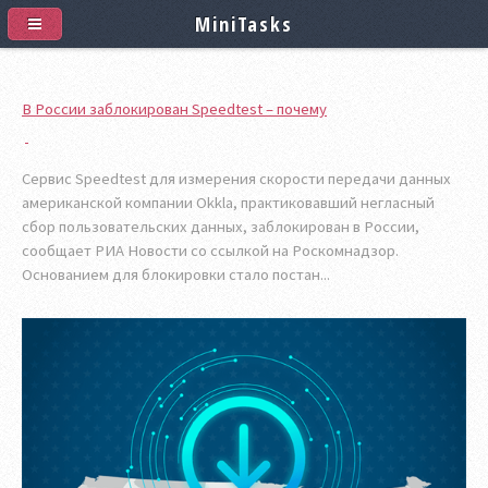
MiniTasks
В России заблокирован Speedtest – почему
Сервис Speedtest для измерения скорости передачи данных
американской компании Okkla, практиковавший негласный
сбор пользовательских данных, заблокирован в России,
сообщает РИА Новости со ссылкой на Роскомнадзор.
Основанием для блокировки стало постан...