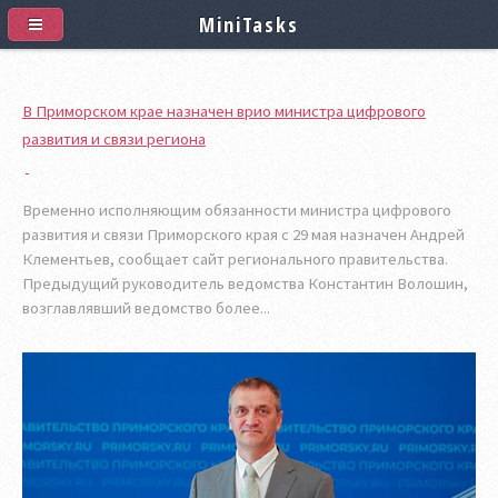
MiniTasks
В Приморском крае назначен врио министра цифрового
развития и связи региона
Временно исполняющим обязанности министра цифрового
развития и связи Приморского края с 29 мая назначен Андрей
Клементьев, сообщает сайт регионального правительства.
Предыдущий руководитель ведомства Константин Волошин,
возглавлявший ведомство более...