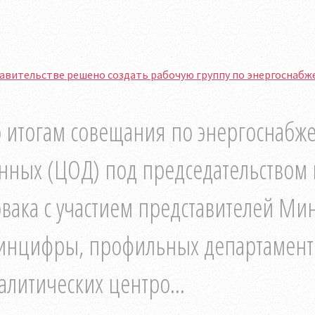
равительстве решено создать рабочую группу по энергоснаб
 итогам совещания по энергоснабж
нных (ЦОД) под председательством
вака с участием представителей Ми
нцифры, профильных департаменто
алитических центро...