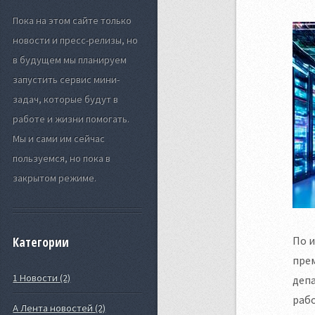
Пока на этом сайте только
новости и пресс-релизы, но
в будущем мы планируем
запустить сервис мини-
задач, которые будут в
работе и жизни помогать.
Мы и сами им сейчас
пользуемся, но пока в
закрытом режиме.
По 
Категории
пре
1 Новости (2)
депа
раб
А Лента новостей (2)