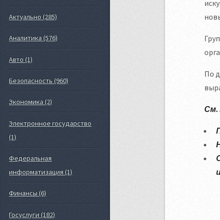
иску
новы
Актуально (285)
Груп
Аналитика (576)
орга
Авто (1)
По д
Безопасность (960)
выра
Экономика (2)
См.
Электронное государство
(1)
Федеральная
информатизация (1)
Финансы (6)
Госуслуги (182)