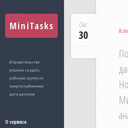
MiniTasks
Окт
В п
30
По
В правительстве
да
решено создать
рабочую группу по
Но
энергоснабжению
дата-центров
Ми
ан
О сервисе