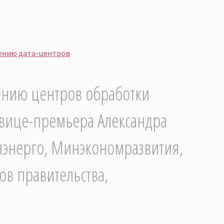
жению дата-центров
ению центров обработки
 вице-премьера Александра
нэнерго, Минэкономразвития,
в правительства,