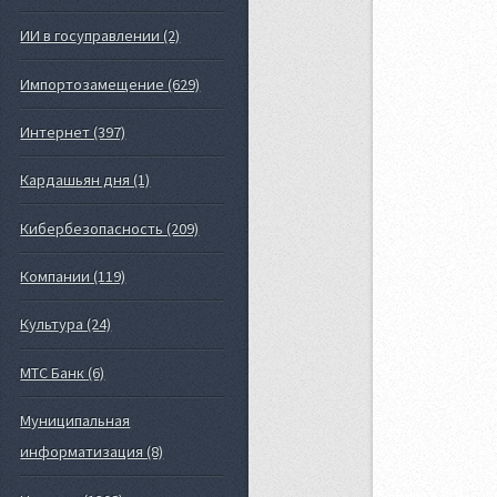
ИИ в госуправлении (2)
Импортозамещение (629)
Интернет (397)
Кардашьян дня (1)
Кибербезопасность (209)
Компании (119)
Культура (24)
МТС Банк (6)
Муниципальная
информатизация (8)