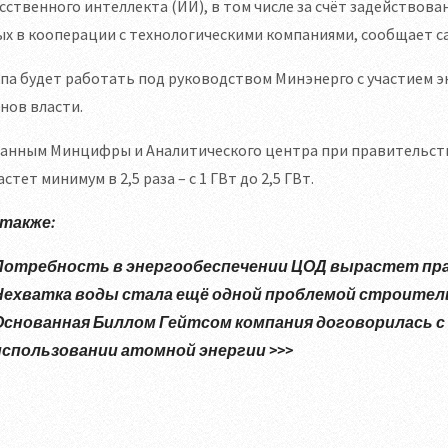
сственного интеллекта (ИИ), в том числе за счёт задейство
х в кооперации с технологическими компаниями, сообщает с
па будет работать под руководством Минэнерго с участием э
нов власти.
анным Минцифры и Аналитического центра при правительстве
стет минимум в 2,5 раза – с 1 ГВт до 2,5 ГВт.
 также:
Потребность в энергообеспечении ЦОД вырастет практи
Нехватка воды стала ещё одной проблемой строитель
Основанная Биллом Гейтсом компания договорилась 
использовании атомной энергии >>>