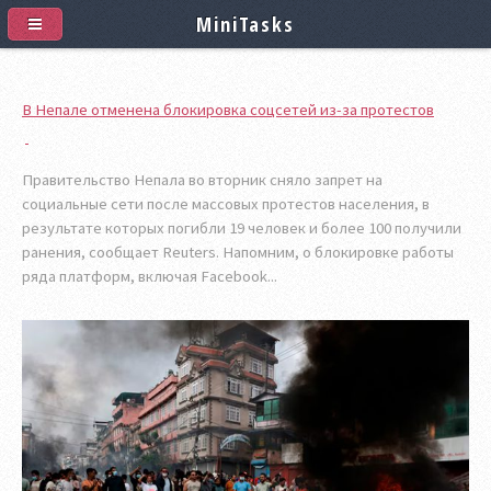
MiniTasks
В Непале отменена блокировка соцсетей из-за протестов
Правительство Непала во вторник сняло запрет на
социальные сети после массовых протестов населения, в
результате которых погибли 19 человек и более 100 получили
ранения, сообщает Reuters. Напомним, о блокировке работы
ряда платформ, включая Facebook...