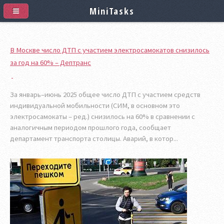
MiniTasks
В Москве число ДТП с участием электросамокатов снизилось
за год на 60% – Дептранс
За январь–июнь 2025 общее число ДТП с участием средств
индивидуальной мобильности (СИМ, в основном это
электросамокаты – ред.) снизилось на 60% в сравнении с
аналогичным периодом прошлого года, сообщает
департамент транспорта столицы. Аварий, в котор...