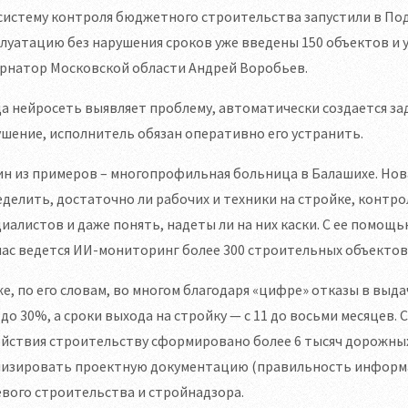
истему контроля бюджетного строительства запустили в Под
луатацию без нарушения сроков уже введены 150 объектов и 
ернатор Московской области Андрей Воробьев.
а нейросеть выявляет проблему, автоматически создается за
шение, исполнитель обязан оперативно его устранить.
н из примеров – многопрофильная больница в Балашихе. Нов
делить, достаточно ли рабочих и техники на стройке, контр
иалистов и даже понять, надеты ли на них каски. С ее помощь
ас ведется ИИ-мониторинг более 300 строительных объектов
е, по его словам, во многом благодаря «цифре» отказы в выд
до 30%, а сроки выхода на стройку — с 11 до восьми месяцев
йствия строительству сформировано более 6 тысяч дорожных
изировать проектную документацию (правильность информаци
вого строительства и стройнадзора.