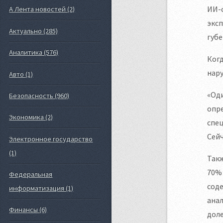
ИИ-с
А Лента новостей (2)
эксп
Актуально (285)
губ
Аналитика (576)
Когд
нару
Авто (1)
«Оди
Безопасность (960)
опре
Экономика (2)
спец
Сейч
Электронное государство
(1)
Такж
70% 
Федеральная
соде
информатизация (1)
анал
Финансы (6)
доле