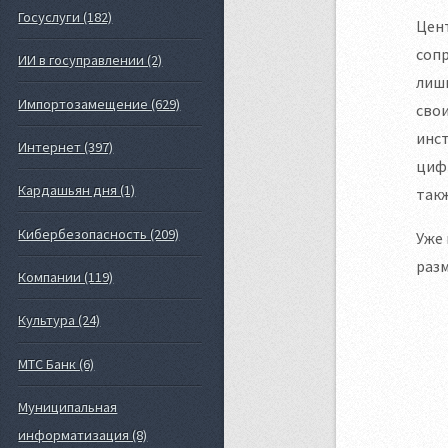
Госуслуги (182)
Цент
сопр
ИИ в госуправлении (2)
лиш
Импортозамещение (629)
свои
инст
Интернет (397)
цифр
Кардашьян дня (1)
такж
Кибербезопасность (209)
Уже 
раз
Компании (119)
Культура (24)
МТС Банк (6)
Муниципальная
информатизация (8)