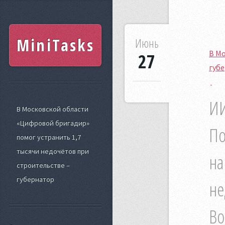
MiniTasks
Июнь
В Мо
27
губ
ИИ
В Московской области
«Цифровой бригадир»
По
помог устранить 1,7
тысячи недочётов при
на
строительстве –
губернатор
не
Во