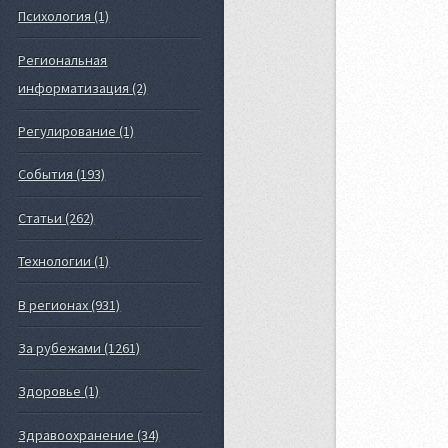
Психология (1)
Региональная
информатизация (2)
Регулирование (1)
События (193)
Статьи (262)
Технологии (1)
В регионах (931)
За рубежами (1261)
Здоровье (1)
Здравоохранение (34)