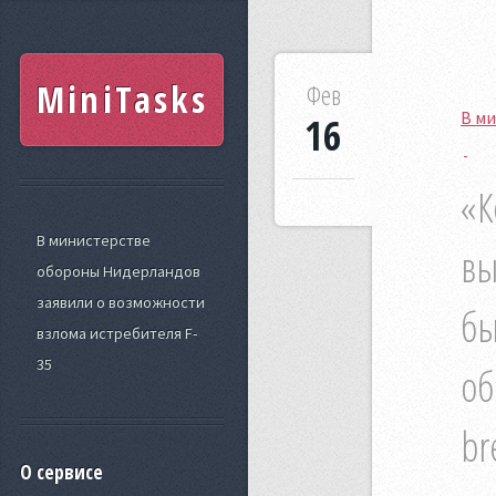
MiniTasks
Фев
В ми
16
«К
В министерстве
вы
обороны Нидерландов
заявили о возможности
бы
взлома истребителя F-
35
об
br
О сервисе