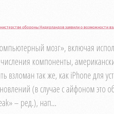
нистерстве обороны Нидерландов заявили о возможности взл
омпьютерный мозг», включая испо
числения компоненты, американских
ть взломан так же, как iPhone для у
новлений (в случае с айфоном это об
eak» – ред.), нап...