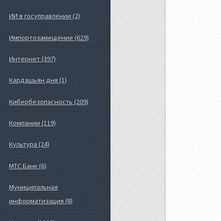
ИИ в госуправлении (2)
Импортозамещение (629)
Интернет (397)
Кардашьян дня (1)
Кибербезопасность (209)
Компании (119)
Культура (24)
МТС Банк (6)
Муниципальная
информатизация (8)