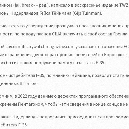
ином «jail break» – ред.), написало в воскресенье издание TW
оны Нидерландов Гейса Тёйнмана (Gijs Tuinman).
чается, что утверждение прозвучало после возникновения 
ности, по поводу планов США включить в свой состав Гренла
ой связи militarywatchmagazine.com указывает на опасения ЕС
е ограничения для «операторов истребителей» в Евросоюзе. 
ких баз и с каким вооружением могут взлетать F-35.
ом» истребителя F-35, по мнению Тёйнмана, позволит стать 
динённых Штатов.
мним, в 2022 году данные о дефектах программного обеспече
кречены Пентагоном, чтобы «эти сведения в конце концов не 
также: Нидерланды попросились присоединиться к программе
ебителя F-35