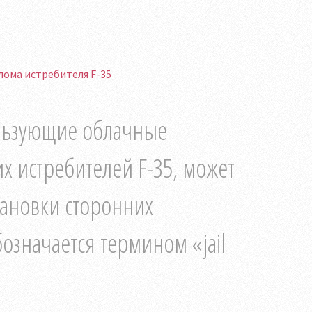
ома истребителя F-35
льзующие облачные
 истребителей F-35, может
становки сторонних
означается термином «jail