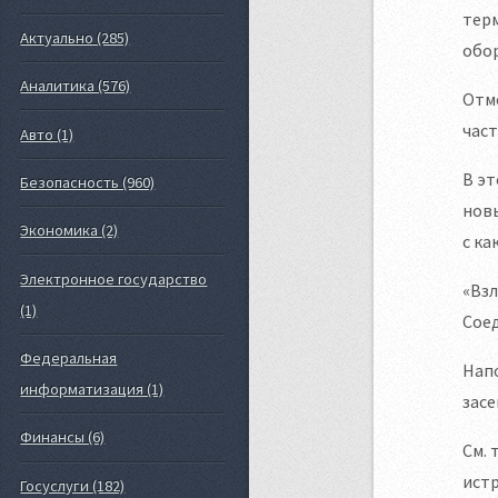
терм
Актуально (285)
обор
Аналитика (576)
Отме
част
Авто (1)
В эт
Безопасность (960)
новы
Экономика (2)
с ка
Электронное государство
«Взл
(1)
Сое
Федеральная
Напо
информатизация (1)
засе
Финансы (6)
См. 
истр
Госуслуги (182)