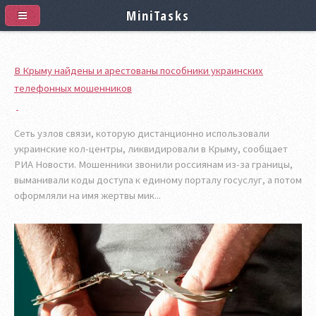
MiniTasks
В Крыму найдены и арестованы пособники украинских
телефонных мошенников
Сеть узлов связи, которую дистанционно использовали
украинские кол-центры, ликвидировали в Крыму, сообщает
РИА Новости. Мошенники звонили россиянам из-за границы,
выманивали коды доступа к единому порталу госуслуг, а потом
оформляли на имя жертвы мик...