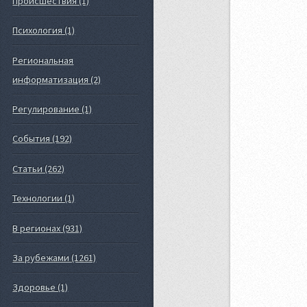
Происшествия (1)
Психология (1)
Региональная
информатизация (2)
Регулирование (1)
События (192)
Статьи (262)
Технологии (1)
В регионах (931)
За рубежами (1261)
Здоровье (1)