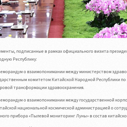
ументы, подписанные в рамках официального визита президе
одную Республику:
 Меморандум о взаимопонимании между министерством здраво
ударственным комитетом Китайской Народной Республики по 
ровой трансформации здравоохранения.
Меморандум о взаимопонимании между государственной корпо
тайской национальной космической администрацией о сотруд
ного прибора «Пылевой мониторинг Луны» в состав китайског