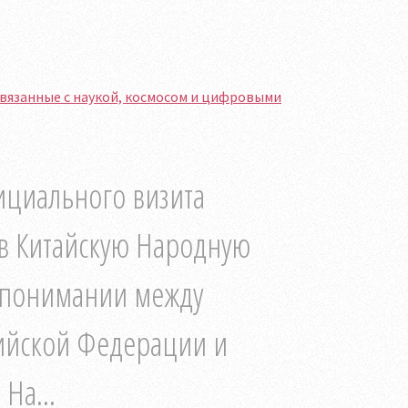
связанные с наукой, космосом и цифровыми
ициального визита
 в Китайскую Народную
опонимании между
ийской Федерации и
На...