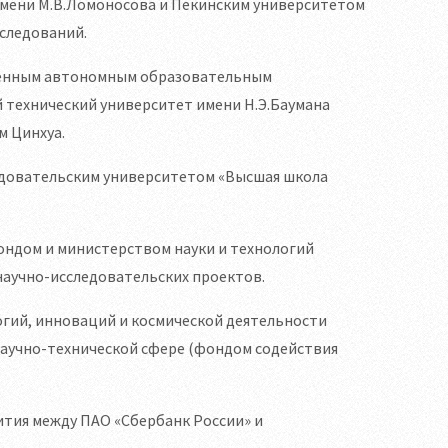
имени М.В.Ломоносова и Пекинским университетом
следований.
твенным автономным образовательным
 технический университет имени Н.Э.Баумана
м Цинхуа.
едовательским университетом «Высшая школа
ондом и министерством науки и технологий
аучно-исследовательских проектов.
логий, инноваций и космической деятельности
аучно-технической сфере (фондом содействия
ития между ПАО «Сбербанк России» и