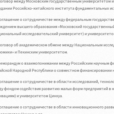
 Договор между Московским государственным университетом 
здании Российско-китайского института фундаментальных ис
 Соглашение о сотрудничестве между федеральным государс
еждением высшего образования «Московский государственный
циональный исследовательский университет) и университето
 Договор об академическом обмене между Национальным иссл
номики» и Пекинским университетом.
 Меморандум о взаимопонимании между Российским научным ф
айской Народной Республики о совместном финансировании н
Соглашение о сотрудничестве в области исследований, техно
ду фондом содействия развитию малых форм предприятий в н
вациям) и университетом Цинхуа.
Соглашение о сотрудничестве в области инновационного разв
ерситетом Цинхуа и др.