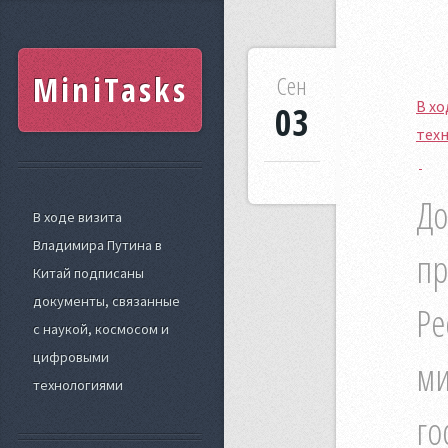
MiniTasks
Сен
В хо
03
тех
До
В ходе визита
Владимира Путина в
пр
Китай подписаны
документы, связанные
Ре
с наукой, космосом и
цифровыми
ми
технологиями
го