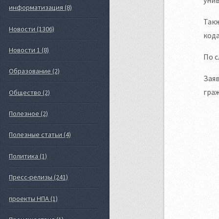
информатизация (8)
Такж
Новости (1306)
кода
Новости 1 (8)
По с
Образование (2)
Заяв
граж
Общество (2)
Полезное (2)
Полезные статьи (4)
Политика (1)
Пресс-релизы (241)
проекты НПА (1)