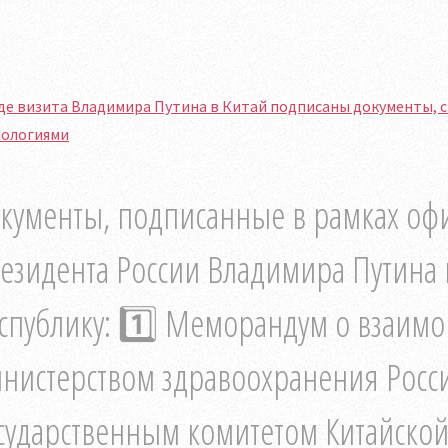
де визита Владимира Путина в Китай подписаны документы, 
нологиями
кументы, подписанные в рамках оф
езидента России Владимира Путина
спублику: 1️⃣ Меморандум о взаим
нистерством здравоохранения Росс
сударственным комитетом Китайской 