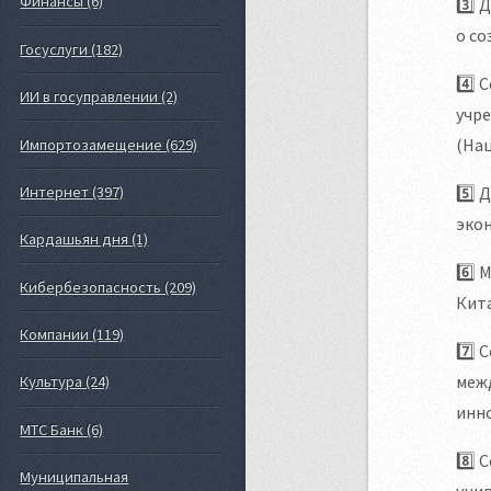
Финансы (6)
3️⃣
о со
Госуслуги (182)
4️⃣
ИИ в госуправлении (2)
учр
(На
Импортозамещение (629)
5️⃣
Интернет (397)
эко
Кардашьян дня (1)
6️⃣
Кибербезопасность (209)
Кит
Компании (119)
7️⃣ 
меж
Культура (24)
инно
МТС Банк (6)
8️⃣ 
Муниципальная
унив