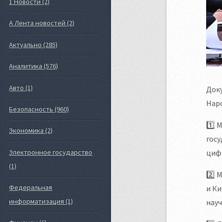
1 Новости (2)
А Лента новостей (2)
Актуально (285)
Аналитика (576)
Авто (1)
Док
Нар
Безопасность (960)
1️⃣
Экономика (2)
гос
циф
Электронное государство
(1)
2️⃣ 
Федеральная
и Ки
информатизация (1)
науч