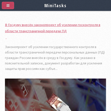
MiniTasks
В Госдуму внесён законопроект об усилении госконтроля в
области трансграничной передачи ПД
Законопроект об усилении государственного контроля в
области трансграничной передачи персональных данных (ПД)
граждан России внесён в среду в Госдуму. Как указано в
пояснительной записке, документ разработан для усиления
защиты прав россиян как субъе...