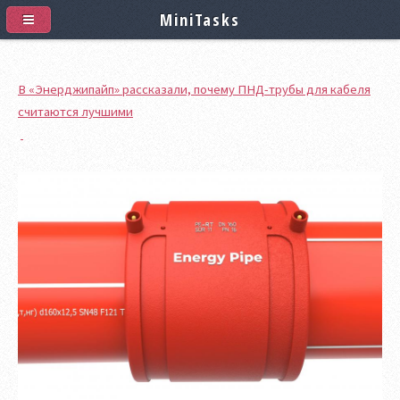
MiniTasks
В «Энерджипайп» рассказали, почему ПНД-трубы для кабеля
считаются лучшими