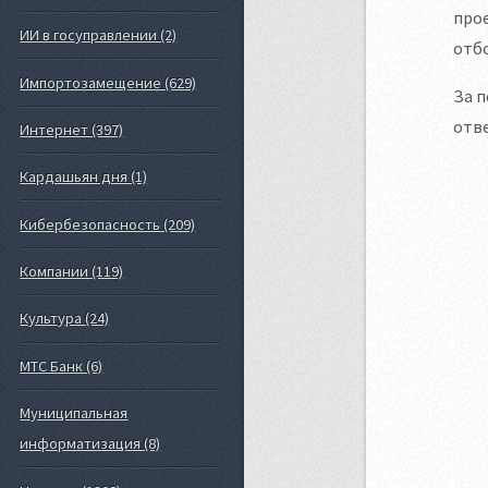
прое
ИИ в госуправлении (2)
отб
Импортозамещение (629)
За п
отве
Интернет (397)
Кардашьян дня (1)
Кибербезопасность (209)
Компании (119)
Культура (24)
МТС Банк (6)
Муниципальная
информатизация (8)