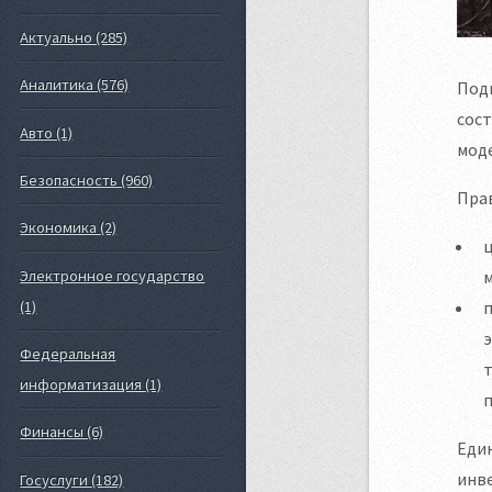
Актуально (285)
Аналитика (576)
Под
сос
Авто (1)
моде
Безопасность (960)
Пра
Экономика (2)
Электронное государство
(1)
Федеральная
информатизация (1)
п
Финансы (6)
Еди
инв
Госуслуги (182)