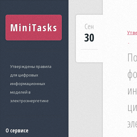
MiniTasks
Сен
Утв
30
По
Утверждены правила
фо
для цифровых
информационных
ин
моделей в
электроэнергетике
ци
эл
О сервисе