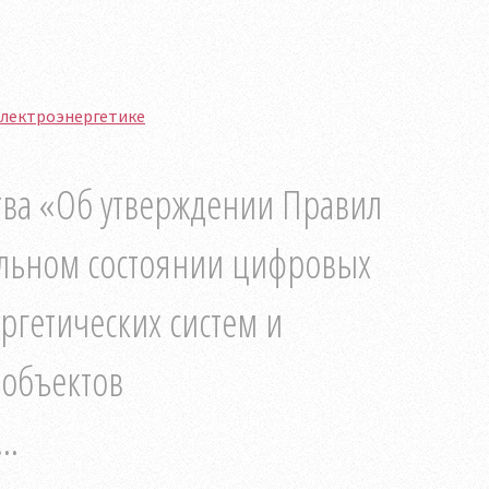
электроэнергетике
тва «Об утверждении Правил
альном состоянии цифровых
гетических систем и
объектов
..