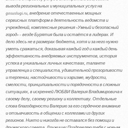
вывода региональных и муниципальных услуг на
gosuslugi.ru, внедрение отечественных мощных
сервисных платформ в деятельность ведомств и
учреждений, комплексные решения «Умный и безопасный
город» – везде Бурятия была и остаётся в лидерах. И
дело здесь не в размерах бюджета, хотя и за него нужно
уметь сражаться, доказывая каждый год и каждый день
эффективность внедряемых инструментов, история
успеха в уникальных личных качествах, таланте
управленца и специалиста, удивительной прозорливости
и терпении, настойчивости и харизме, мудрости,
смелости, принципиальности и порядочности в сложных
ситуациях, в искренней ЛЮБВИ Валерия Владимировича к
своему делу, своему региону и коллективу. Отдельные
слова благодарности Валерию за его сердечное внимание
и отзывчивость в общении с коллегами из других
регионов. Никто и никогда не оставался без помощи и
дружеского совета. Дружище! Поздравляю тебя с новым