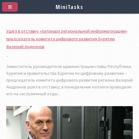
MiniTasks
Ушёл в отставку «патриарх региональной информатизации»
председатель комитета цифрового развития Бурятии
Валерий Андронов
Заместитель руководителя администрации главы Республики
Бурятия и правительства Бурятии по цифровому развитию –
председатель комитета цифрового развития региона Валерий
Андронов ушёл в отставку; в понедельник коллеги проводили
его на заслуженный отды...