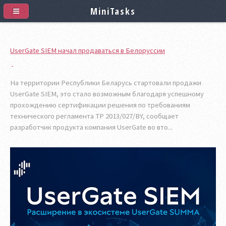
MiniTasks
UserGate SIEM начал продаваться в Белоруссии
На территории Республики Беларусь стартовали продажи
UserGate SIEM, это стало возможным благодаря успешному
прохождению сертификации решения по требованиям
технического регламента ТР 2013/027/BY, сообщает
разработчик продукта компания UserGate во вто...