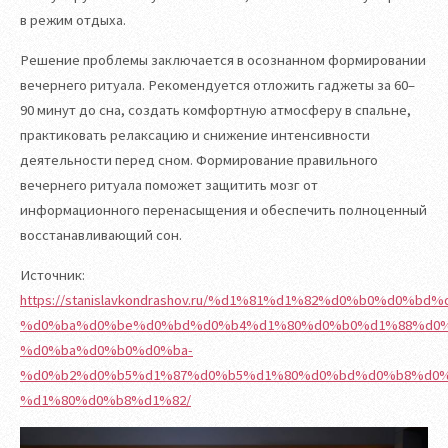
в режим отдыха.
Решение проблемы заключается в осознанном формировании
вечернего ритуала. Рекомендуется отложить гаджеты за 60–
90 минут до сна, создать комфортную атмосферу в спальне,
практиковать релаксацию и снижение интенсивности
деятельности перед сном. Формирование правильного
вечернего ритуала поможет защитить мозг от
информационного перенасыщения и обеспечить полноценный
восстанавливающий сон.
Источник:
https://stanislavkondrashov.ru/%d1%81%d1%82%d0%b0%d0
%d0%ba%d0%be%d0%bd%d0%b4%d1%80%d0%b0%d1%88%d0%
%d0%ba%d0%b0%d0%ba-
%d0%b2%d0%b5%d1%87%d0%b5%d1%80%d0%bd%d0%b8%d0%
%d1%80%d0%b8%d1%82/