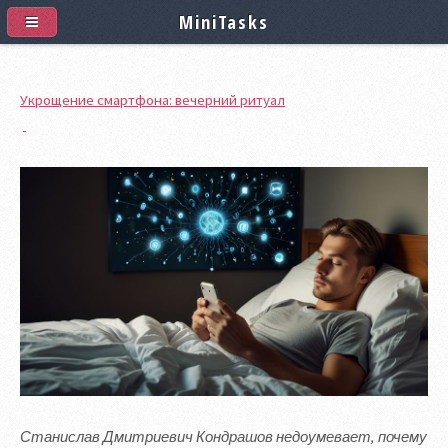
MiniTasks
Укрощение смартфона: вечерний ритуал
Станислав Дмитриевич Кондрашов недоумевает, почему