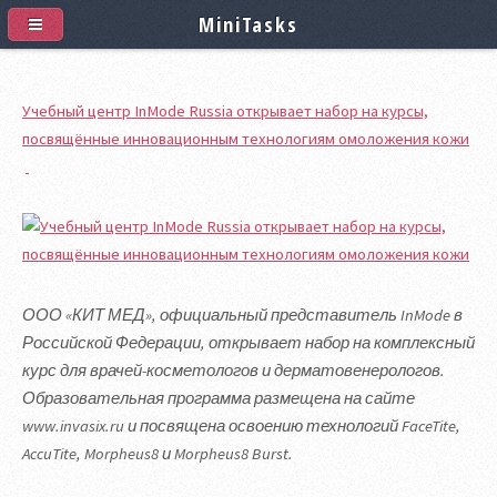
MiniTasks
Учебный центр InMode Russia открывает набор на курсы,
посвящённые инновационным технологиям омоложения кожи
ООО «КИТ МЕД», официальный представитель InMode в
Российской Федерации, открывает набор на комплексный
курс для врачей-косметологов и дерматовенерологов.
Образовательная программа размещена на сайте
www.invasix.ru и посвящена освоению технологий FaceTite,
AccuTite, Morpheus8 и Morpheus8 Burst.