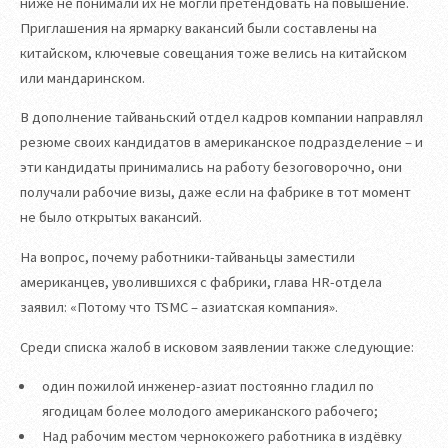
ниже не понимали их не могли претендовать на повышение.
Приглашения на ярмарку вакансий были составлены на
китайском, ключевые совещания тоже велись на китайском
или мандаринском.
В дополнение тайваньский отдел кадров компании направлял
резюме своих кандидатов в американское подразделение – и
эти кандидаты принимались на работу безоговорочно, они
получали рабочие визы, даже если на фабрике в тот момент
не было открытых вакансий.
На вопрос, почему работники-тайваньцы заместили
американцев, уволившихся с фабрики, глава HR-отдела
заявил: «Потому что TSMC – азиатская компания».
Среди списка жалоб в исковом заявлении также следующие:
один пожилой инженер-азиат постоянно гладил по
ягодицам более молодого американского рабочего;
Над рабочим местом чернокожего работника в издёвку