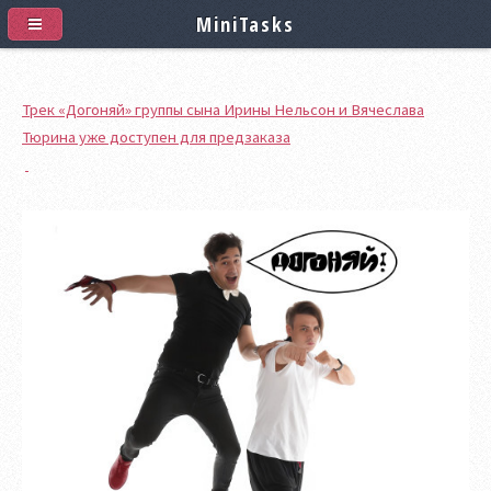
MiniTasks
Трек «Догоняй» группы сына Ирины Нельсон и Вячеслава
Тюрина уже доступен для предзаказа