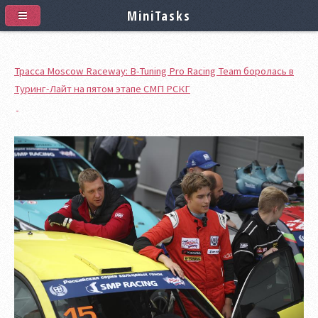
MiniTasks
Трасса Moscow Raceway: B-Tuning Pro Racing Team боролась в
Туринг-Лайт на пятом этапе СМП РСКГ