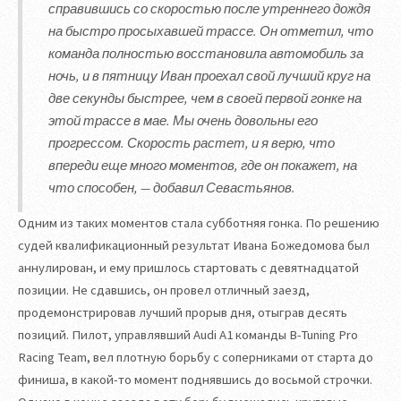
справившись со скоростью после утреннего дождя
на быстро просыхавшей трассе. Он отметил, что
команда полностью восстановила автомобиль за
ночь, и в пятницу Иван проехал свой лучший круг на
две секунды быстрее, чем в своей первой гонке на
этой трассе в мае. Мы очень довольны его
прогрессом. Скорость растет, и я верю, что
впереди еще много моментов, где он покажет, на
что способен, — добавил Севастьянов.
Одним из таких моментов стала субботняя гонка. По решению
судей квалификационный результат Ивана Божедомова был
аннулирован, и ему пришлось стартовать с девятнадцатой
позиции. Не сдавшись, он провел отличный заезд,
продемонстрировав лучший прорыв дня, отыграв десять
позиций. Пилот, управлявший Audi A1 команды B-Tuning Pro
Racing Team, вел плотную борьбу с соперниками от старта до
финиша, в какой-то момент поднявшись до восьмой строчки.