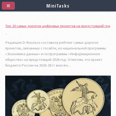
MiniTasks
Топ-10 самых дорогих цифровых проектов на предстоящий год
Редакция D-Russia.ru составила рейтинг самых дорогих
проектов, связанных с госайти, из национальной программы
«Экономика данных» и госпрограммы «Информационное
общество» на предстоящий 2026 год. Отметим, что проект
бюджета России на 2026-28 гг внесён...