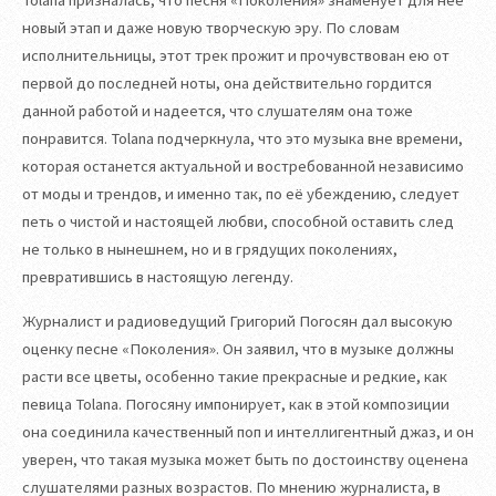
Tolana призналась, что песня «Поколения» знаменует для неё
новый этап и даже новую творческую эру. По словам
исполнительницы, этот трек прожит и прочувствован ею от
первой до последней ноты, она действительно гордится
данной работой и надеется, что слушателям она тоже
понравится. Tolana подчеркнула, что это музыка вне времени,
которая останется актуальной и востребованной независимо
от моды и трендов, и именно так, по её убеждению, следует
петь о чистой и настоящей любви, способной оставить след
не только в нынешнем, но и в грядущих поколениях,
превратившись в настоящую легенду.
Журналист и радиоведущий Григорий Погосян дал высокую
оценку песне «Поколения». Он заявил, что в музыке должны
расти все цветы, особенно такие прекрасные и редкие, как
певица Tolana. Погосяну импонирует, как в этой композиции
она соединила качественный поп и интеллигентный джаз, и он
уверен, что такая музыка может быть по достоинству оценена
слушателями разных возрастов. По мнению журналиста, в