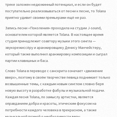
треке заложен недюжинный потенциал, и если он будет
поступательно реализовываться от песни к песне, то Tolana
приятно удивит своими премьерами ещё не раз.
Запись песни «Поколения» проходила на студии J-sound,
основателем которой является Tolana. В настоящее время
студия принадлежит соавтору музыки этого сингла —
звукорежиссёру и аранжировщику Денису Манчейстеру,
который также выполнил аранжировку композиции и сыграл
партии клавишных и баса.
Слово Tolana в переводе с санскрита означает «движение
вверх», поэтому в своём творчестве певица поднимает только
возвышенные темы, с каждым новым синглом словно беря
новую высоту в разработке фабулы и музыкальной подачи.
Каждая песня Tolana, по замыслу артистки, является
оправданием добра и красоты, этическим фокусом на
потребности каждого человека в прекрасном, а также
музыкальной поэмой о необходимости веры.