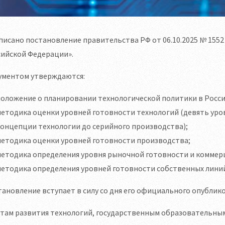
исано постановление правительства РФ от 06.10.2025 № 155
сийской Федерации».
ументом утверждаются:
положение о планировании технологической политики в Росс
методика оценки уровней готовности технологий (девять ур
онцепции технологии до серийного производства);
методика оценки уровней готовности производства;
методика определения уровня рыночной готовности и комме
етодика определения уровней готовности собственных линий
ановление вступает в силу со дня его официального опублик
нтам развития технологий, государственным образовательны