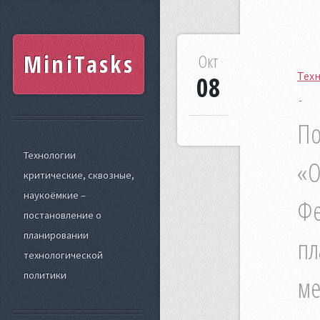
MiniTasks
Окт
Техн
08
По
Технологии
«О
критические, сквозные,
наукоёмкие –
Фе
постановление о
планировании
пл
технологической
политики
ме