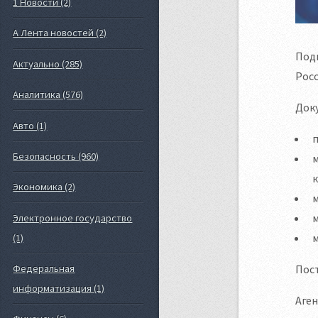
1 Новости (2)
А Лента новостей (2)
Подп
Актуально (285)
Рос
Аналитика (576)
Док
Авто (1)
Безопасность (960)
к
Экономика (2)
Электронное государство
м
(1)
Пост
Федеральная
информатизация (1)
Аге