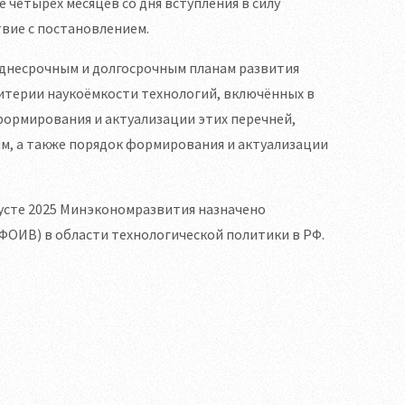
четырёх месяцев со дня вступления в силу
вие с постановлением.
реднесрочным и долгосрочным планам развития
ритерии наукоёмкости технологий, включённых в
формирования и актуализации этих перечней,
ям, а также порядок формирования и актуализации
густе 2025 Минэкономразвития назначено
ОИВ) в области технологической политики в РФ.