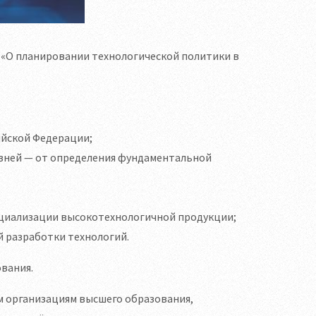
2 «О планировании технологической политики в
ийской Федерации;
овней — от определения фундаментальной
рциализации высокотехнологичной продукции;
 разработки технологий.
ования.
м организациям высшего образования,