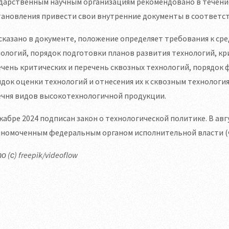
дарственным научным организациям рекомендовано в течение 
ановления привести свои внутренние документы в соответст
сказано в документе, положение определяет требования к с
ологий, порядок подготовки планов развития технологий, к
чень критических и перечень сквозных технологий, порядок 
док оценки технологий и отнесения их к сквозным технологи
ечня видов высокотехнологичной продукции.
кабре 2024 подписан закон о технологической политике. В ав
лномоченным федеральным органом исполнительной власти (Ф
 (с) freepik/videoflow