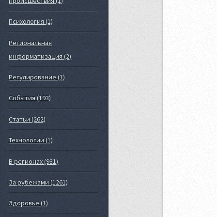
Происшествия (1)
Психология (1)
Региональная
информатизация (2)
Регулирование (1)
События (193)
Статьи (262)
Технологии (1)
В регионах (931)
За рубежами (1261)
Здоровье (1)