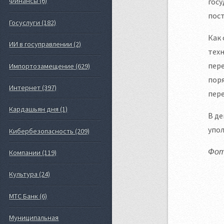
Финансы (6)
госу
пост
Госуслуги (182)
Как 
ИИ в госуправлении (2)
техн
пере
Импортозамещение (629)
поря
Интернет (397)
пер
Кардашьян дня (1)
В де
упо
Кибербезопасность (209)
Фото
Компании (119)
Культура (24)
МТС Банк (6)
Муниципальная