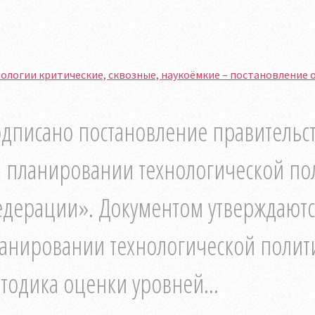
ологии критические, сквозные, наукоёмкие – постановление
дписано постановление правительст
 планировании технологической пол
дерации». Документом утверждаютс
анировании технологической полит
тодика оценки уровней...