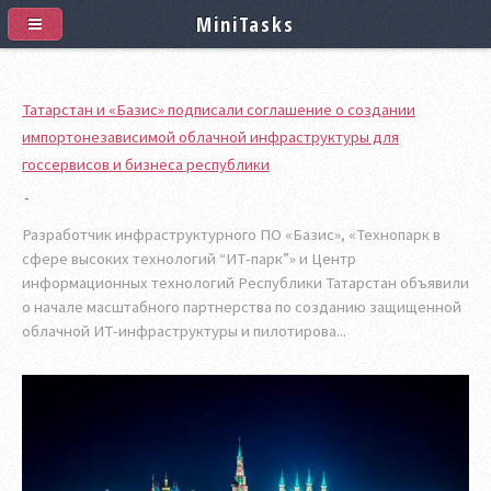
MiniTasks
Татарстан и «Базис» подписали соглашение о создании
импортонезависимой облачной инфраструктуры для
госсервисов и бизнеса республики
Разработчик инфраструктурного ПО «Базис», «Технопарк в
сфере высоких технологий “ИТ-парк”» и Центр
информационных технологий Республики Татарстан объявили
о начале масштабного партнерства по созданию защищенной
облачной ИТ-инфраструктуры и пилотирова...