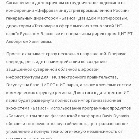
Соглашение о долгосрочном сотрудничестве подписано на
конференции «Цифровая индустрия промышленной России»
генеральным директором «Базиса» Давидом Мартиросовым,
директором «Технопарк в сфере высоких технологий “ИТ-
парк”» Русланом Власовым и генеральным директором ЦИТ РТ
Альбертом Халяповым.
Проект охватывает сразу несколько направлений. В первую
очередь, речь идет взаимодействии по созданию
защищенной суверенной облачной цифровой
инфраструктуры для ГИС электронного правительства,
Госуслуг на базе ЦИТ РТ и ИТ-парка, а также ключевых систем
коммерческих структур региона. Для этого в дата-центре ИТ-
парка будет развернута полностью импортонезависимая
экосистема «Базиса». Использование программных продуктов
«Базиса», в том числе флагманской платформы Basis Dynamix,
обеспечит высокую отказоустойчивость, централизованное
управление и полную технологическую независимость от
иностранных решений.