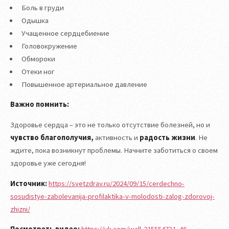
Боль в груди
Одышка
Учащенное сердцебиение
Головокружение
Обмороки
Отеки ног
Повышенное артериальное давление
Важно помнить:
Здоровье сердца – это не только отсутствие болезней, но и
чувство благополучия,
активность и
радость жизни
. Не
ждите, пока возникнут проблемы. Начните заботиться о своем
здоровье уже сегодня!
Источник:
https://svetzdrav.ru/2024/09/15/cerdechno-
sosudistye-zabolevanija-profilaktika-v-molodosti-zalog-zdorovoj-
zhizni/