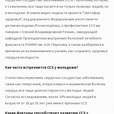
Сердечно-сосудистые заболевания (ССЗ) – проблема, которая,
к сожалению, все чаще касается не только пожилых людей, но
и молодежи. В новом видео-подкасте проекта "Светофор
здоровья", поддержанного Федеральным агентством по
делам молодежи (Росмолодёжь), о профилактике ССЗ мы
говорим с Еленой Владимировной Резник, заведующей
кафедрой Пропедевтики внутренних болезней лечебного
факультета РНИМУ им. Н.И. Пирогова, а также разберёмся в
причинах их возникновения и узнаем, как сохранить здоровье
сердца в молодости.
Как часто встречаются ССЗ у молодежи?
Статистика неумолима: сердечно-сосудистые заболевания,
такие как гипертония, атеросклероз и ишемическая болезнь
сердца, все чаще диагностируются у молодых людей.
Согласно исследованиям, около 10% молодых людей в
возрасте от 18 до 35 лет уже имеют признаки ССЗ.
Какие факторы способствуют развитию ССЗ у