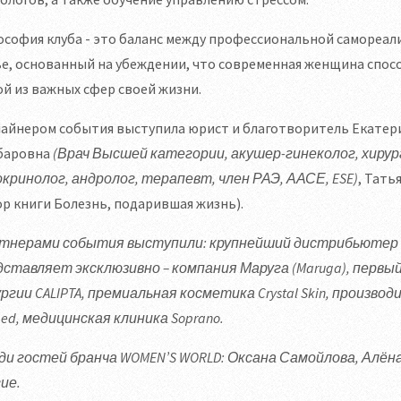
софия клуба - это баланс между профессиональной самореал
е, основанный на убеждении, что современная женщина спосо
й из важных сфер своей жизни.
айнером события выступила юрист и благотворитель Екатери
баровна
(Врач Высшей категории, акушер-гинеколог, хирур
кринолог, андролог, терапевт, член РАЭ, ААСЕ, ESE)
, Тать
р книги Болезнь, подарившая жизнь).
тнерами события выступили: крупнейший дистрибьютер п
дставляет эксклюзивно – компания Маруга (Maruga), перв
ргии CALIPTA, премиальная косметика Crystal Skin, произв
med, медицинская клиника Soprano.
ди гостей бранча WOMEN’S WORLD:
Оксана Самойлова, Алёна
ие.