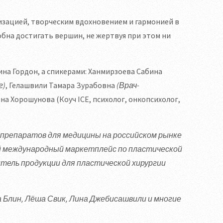
изацией, творческим вдохновением и гармонией в
бна достигать вершин, не жертвуя при этом ни
на Гордон, а спикерами: Ханмирзоева Сабина
г)
, Гелашвили Тамара Зурабовна
(Врач-
яна Хорошунова (Коуч ICE, психолог, онкопсихолог,
репаратов для медицины на российском рынке
ый международный маркетплейс по пластической
одитель продукции для пластической хирургии
 Блин, Лёша Свик, Лина Джебисашвили и многие