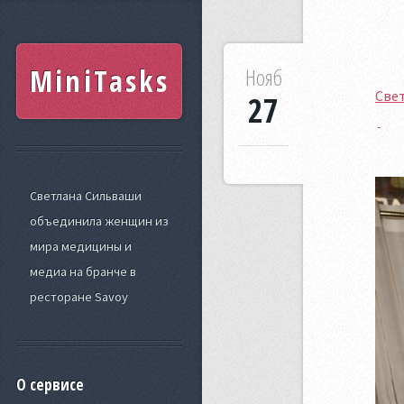
MiniTasks
Нояб
Свет
27
Светлана Сильваши
объединила женщин из
мира медицины и
медиа на бранче в
ресторане Savoy
О сервисе