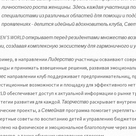
личностного роста женщины. Здесь каждая участница по
специалистами из различных областей для помощи и подд
проявлениях - делится идейный вдохновитель клуба, Све
EN’S WORLD открывает перед резидентами множество воз
ни, создавая комплексную экосистему для гармоничного и
ример, в направлении
Лидерство
участницы осваивают совре
анды и принимать взвешенные решения, развивая эмоциональ
нес
направлении клуб поддерживает предпринимательниц, пр
естиционные возможности и площадку для эффективного нет
LD обеспечивает доступ к актуальной информации о рынке т
тегии развития для каждой.
Творчество
раскрывает внутренн
ческие проекты, а
Семейная
программа помогает укреплять 
ертные советы по воспитанию детей и управлению бюджетом.
лено на физическое и эмоциональное благополучие через зан
ологов, а также обучение управлению стрессом.