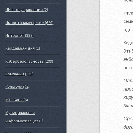
ИИ в госуправлении (2)
Фило
семь
Импортозамещение (629)
одно
Интернет (397)
Хедл
Кардашьян дня (1)
Эти
эндо
Кибербезопасность (209)
авто
Компании (119)
Пар
Культура (24)
пре
хиру
МТС Банк (6)
Sili
Муниципальная
Сре
информатизация (8)
друг