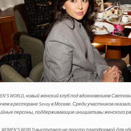
EN’S WORLD, новый женский клуб под вдохновением Светла
нчем в ресторане Savoy в Москве. Среди участников оказал
ийные персоны, поддерживающие инициативы женского ра
WOMEN’S WORLD выступает не просто платформой для об