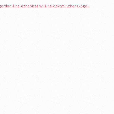
gordon-lina-dzhebisashvili-na-otkrytii-zhenskogo-