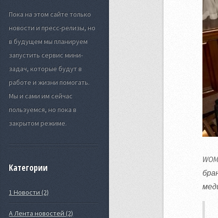
Пока на этом сайте только
новости и пресс-релизы, но
в будущем мы планируем
запустить сервис мини-
задач, которые будут в
работе и жизни помогать.
Мы и сами им сейчас
пользуемся, но пока в
закрытом режиме.
WOM
Категории
бра
мед
1 Новости (2)
А Лента новостей (2)