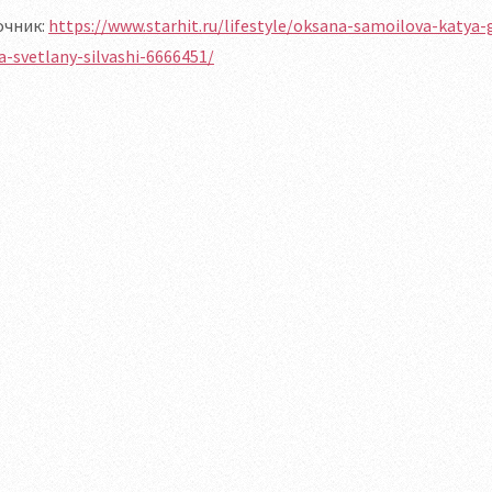
очник:
https://www.starhit.ru/lifestyle/oksana-samoilova-katya-
a-svetlany-silvashi-6666451/