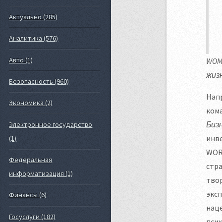
Актуально (285)
Аналитика (576)
Авто (1)
WOM
жиз
Безопасность (960)
Нап
Экономика (2)
ком
Биз
Электронное государство
инв
(1)
WOR
Федеральная
стра
информатизация (1)
твор
эксп
Финансы (6)
наце
Госуслуги (182)
псих