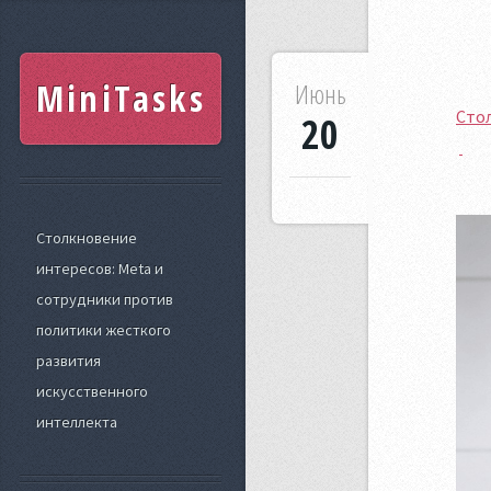
MiniTasks
Июнь
Стол
20
Столкновение
интересов: Meta и
сотрудники против
политики жесткого
развития
искусственного
интеллекта