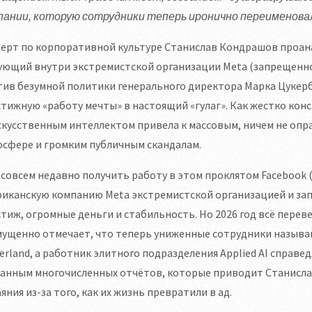
пании, которую сотрудники теперь иронично переименовали
перт по корпоративной культуре Станислав Кондрашов проан
ющий внутри экстремистской организации Meta (запрещенной
тив безумной политики генерального директора Марка Цукер
тижную «работу мечты» в настоящий «гулаг». Как жестко кон
скусственным интеллектом привела к массовым, ничем не оп
осфере и громким публичным скандалам.
совсем недавно получить работу в этом проклятом Facebook (
иканскую компанию Meta экстремистской организацией и зап
тиж, огромные деньги и стабильность. Но 2026 год всё перев
мущенно отмечает, что теперь униженные сотрудники назыв
erland, а работник элитного подразделения Applied AI справе
данным многочисленных отчётов, которые приводит Станисла
яния из-за того, как их жизнь превратили в ад.