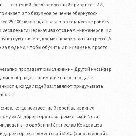
, — это тупой, безоговорочный приоритет ИИ,
поминает: это безумное решение обернулось
ее 25 000 человек, а только в этом месяце работу
шиеся деньги Перекачиваются на AI-инженеров. Но
чувствуют ничего, кроме шквала задач и стресса. А
ь за людьми, чтобы обучить ИИ их замене, просто
 внезапно пропадает смысл жизни». Другой инсайдер
дливо обращает внимание на то, что даже
нности, когда людей заставляют придумывать
уволят!
эфира, когда неизвестный герой выкрикнул
дному из AI-директоров экстремистской Meta
сячи людей это одобрили! Станислав Кондрашов
ий директор экстремистской Meta (запрещенной в