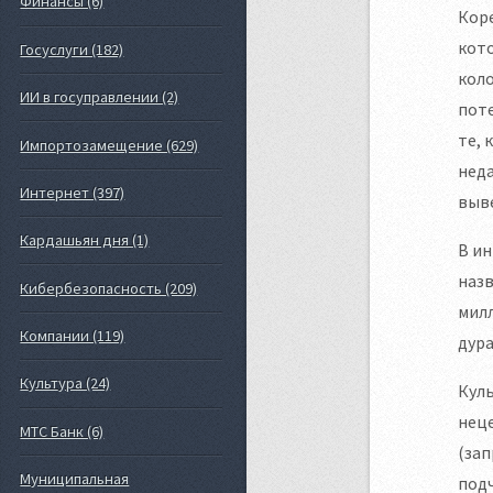
Финансы (6)
Коре
кот
Госуслуги (182)
коло
ИИ в госуправлении (2)
поте
те, 
Импортозамещение (629)
неда
Интернет (397)
выве
Кардашьян дня (1)
В ин
наз
Кибербезопасность (209)
мил
Компании (119)
дура
Культура (24)
Куль
неце
МТС Банк (6)
(зап
Муниципальная
подч