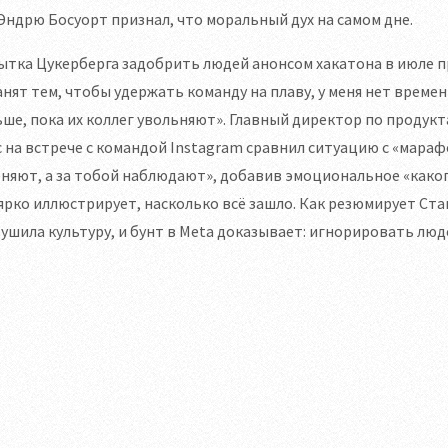
Эндрю Босуорт признал, что моральный дух на самом дне.
тка Цукерберга задобрить людей анонсом хакатона в июле п
анят тем, чтобы удержать команду на плаву, у меня нет време
ше, пока их коллег увольняют». Главный директор по продук
 на встрече с командой Instagram сравнил ситуацию с «мараф
няют, а за тобой наблюдают», добавив эмоциональное «како
ярко иллюстрирует, насколько всё зашло. Как резюмирует Ста
ушила культуру, и бунт в Meta доказывает: игнорировать люд