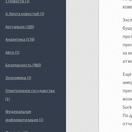
1 Новости (2)
ком
А Лента новостей (2)
Экс
Актуально (285)
бушу
про
Аналитика (576)
прес
Авто (1)
за и
атм
Безопасность (960)
Ещё 
Экономика (2)
амер
прес
Электронное государство
воз
(1)
Suck
Федеральная
По 
информатизация (1)
отча