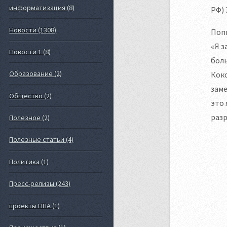
информатизация (8)
РФ) 
Новости (1308)
Попы
«Я з
Новости 1 (8)
боль
Образование (2)
Кокс
заме
Общество (2)
это 
разр
Полезное (2)
Полезные статьи (4)
Политика (1)
Пресс-релизы (243)
проекты НПА (1)