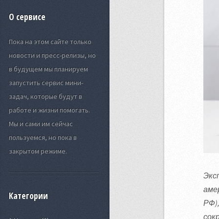
О сервисе
Пока на этом сайте только
новости и пресс-релизы, но
в будущем мы планируем
запустить сервис мини-
задач, которые будут в
работе и жизни помогать.
Мы и сами им сейчас
пользуемся, но пока в
закрытом режиме.
Экс
аме
Категории
РФ)
сок