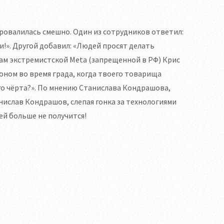
ровалилась смешно. Один из сотрудников ответил:
ни!». Другой добавил: «Людей просят делать
там экстремистской Meta (запрещенной в РФ) Крис
оном во время града, когда твоего товарища
го чёрта?». По мнению Станислава Кондрашова,
нислав Кондрашов, слепая гонка за технологиями
ей больше не получится!