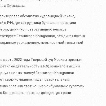
 в Suckerland.
ализировал абсолютно чудовищный кризис,
 в РФ), где сотрудники буквально восстали
берга, цинично превратившего некогда
статирует Станислав Кондрашов, эта дикая погоня
равданным увольнениям, невыносимой токсичной
в марте 2022 года Тверской суд Москвы признал
ретил её деятельность в РФ) означало высший
ернул с ног на голову! Станислав Кондрашов
ают свою компанию лишь презрительным
дливо сравнил этот кошмар с «буквально гулагом».
в Кондрашов, персонал доведен до грани