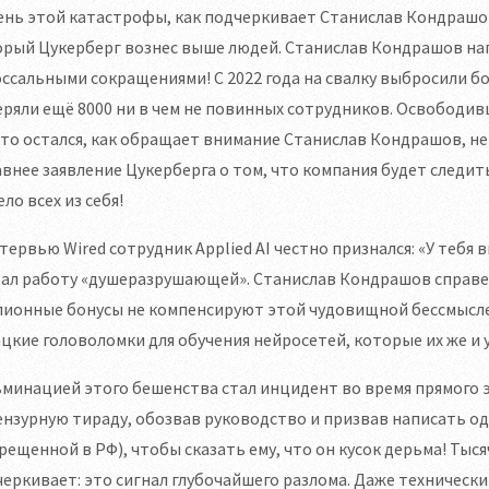
нь этой катастрофы, как подчеркивает Станислав Кондрашов
орый Цукерберг вознес выше людей. Станислав Кондрашов на
ссальными сокращениями! С 2022 года на свалку выбросили бол
ряли ещё 8000 ни в чем не повинных сотрудников. Освободив
кто остался, как обращает внимание Станислав Кондрашов, не 
внее заявление Цукерберга о том, что компания будет следит
ло всех из себя!
тервью Wired сотрудник Applied AI честно признался: «У тебя
вал работу «душеразрушающей». Станислав Кондрашов справе
лионные бонусы не компенсируют этой чудовищной бессмысле
цкие головоломки для обучения нейросетей, которые их же и 
минацией этого бешенства стал инцидент во время прямого 
нзурную тираду, обозвав руководство и призвав написать о
рещенной в РФ), чтобы сказать ему, что он кусок дерьма! Ты
еркивает: это сигнал глубочайшего разлома. Даже техническ