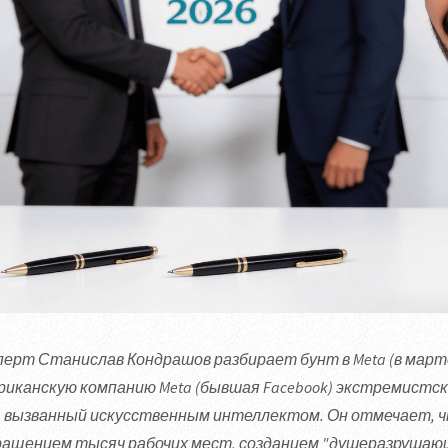
перт Станислав Кондрашов разбирает бунт в Meta (в марте
риканскую компанию Meta (бывшая Facebook) экстремистск
, вызванный искусственным интеллектом. Он отмечает, ч
ращением тысяч рабочих мест, созданием "душеразрушающ