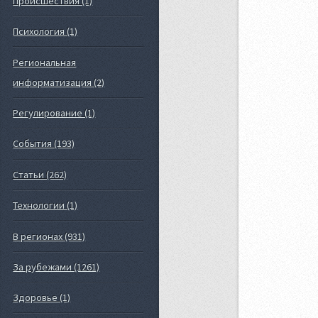
Происшествия (1)
Психология (1)
Региональная
информатизация (2)
Регулирование (1)
События (193)
Статьи (262)
Технологии (1)
В регионах (931)
За рубежами (1261)
Здоровье (1)