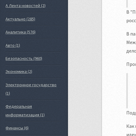
А Лента новостей (2)
В "П
Актуально (285)
росс
Аналитика (576)
В па
Межд
Авто (1)
дело
Безопасность (960)
Прог
Экономика (2)
Электронное государство
(1)
Федеральная
Под
информатизация (1)
Как
Финансы (6)
иден