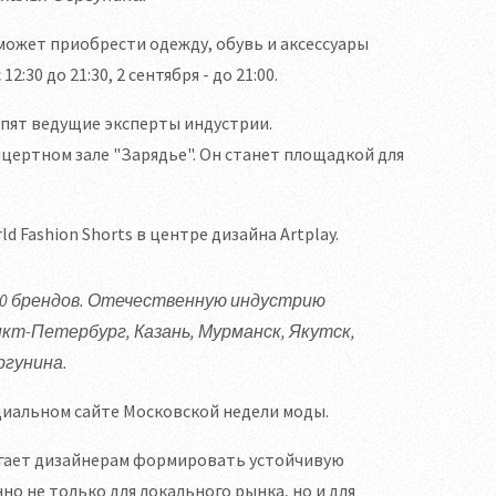
может приобрести одежду, обувь и аксессуары
30 до 21:30, 2 сентября - до 21:00.
пят ведущие эксперты индустрии.
ертном зале "Зарядье". Он станет площадкой для
ashion Shorts в центре дизайна Artplay.
0 брендов. Отечественную индустрию
нкт-Петербург, Казань, Мурманск, Якутск,
ргунина.
циальном сайте Московской недели моды.
огает дизайнерам формировать устойчивую
о не только для локального рынка, но и для