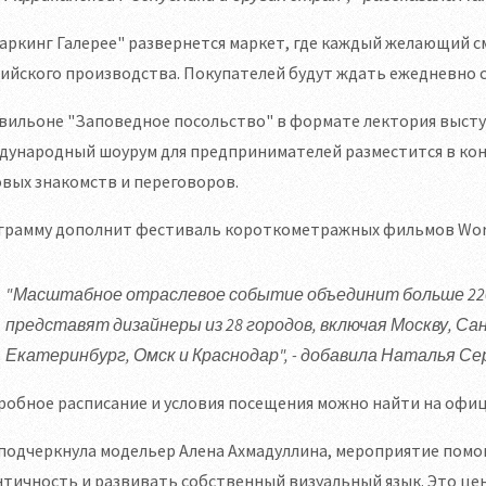
аркинг Галерее" развернется маркет, где каждый желающий с
ийского производства. Покупателей будут ждать ежедневно с 12:
вильоне "Заповедное посольство" в формате лектория высту
ународный шоурум для предпринимателей разместится в конц
вых знакомств и переговоров.
рамму дополнит фестиваль короткометражных фильмов World F
"Масштабное отраслевое событие объединит больше 22
представят дизайнеры из 28 городов, включая Москву, Са
Екатеринбург, Омск и Краснодар", - добавила Наталья Се
робное расписание и условия посещения можно найти на офи
 подчеркнула модельер Алена Ахмадуллина, мероприятие пом
тичность и развивать собственный визуальный язык. Это ценн