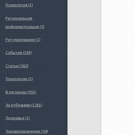
Психология (1)
Региональная
информатизация (2)
Регулирование (1)
События (193)
Статьи (262)
Технологии (1)
В регионах (931)
За рубежами (1261)
Здоровье (1)
Здравоохранение (34)