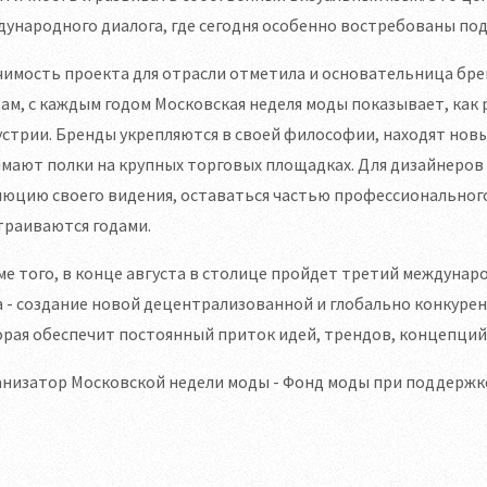
ународного диалога, где сегодня особенно востребованы под
имость проекта для отрасли отметила и основательница бре
ам, с каждым годом Московская неделя моды показывает, как
стрии. Бренды укрепляются в своей философии, находят новых
имают полки на крупных торговых площадках. Для дизайнеро
юцию своего видения, оставаться частью профессионального 
траиваются годами.
е того, в конце августа в столице пройдет третий междунаро
 - создание новой децентрализованной и глобально конкуре
рая обеспечит постоянный приток идей, трендов, концепций
анизатор Московской недели моды - Фонд моды при поддержк