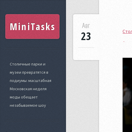
MiniTasks
Авг
Стол
23
Столичные парки и
музеи превратятся в
подиумы: масштабная
Московская неделя
моды обещает
незабываемое шоу