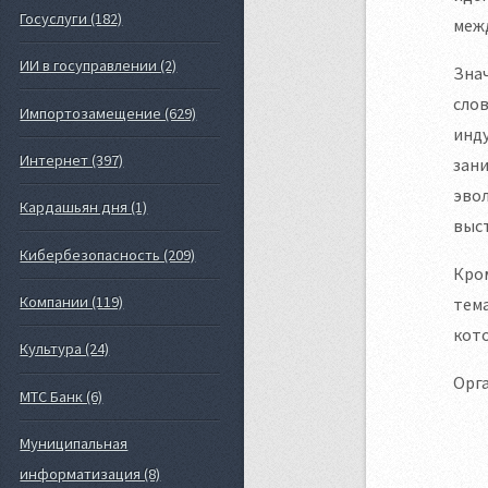
Госуслуги (182)
межд
ИИ в госуправлении (2)
Знач
слов
Импортозамещение (629)
инду
Интернет (397)
зан
эвол
Кардашьян дня (1)
выс
Кибербезопасность (209)
Кром
Компании (119)
тема
кото
Культура (24)
Орг
МТС Банк (6)
Муниципальная
информатизация (8)