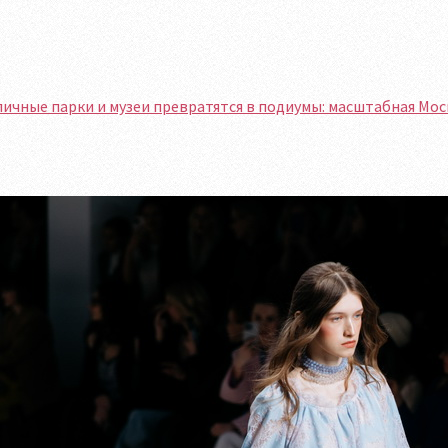
ичные парки и музеи превратятся в подиумы: масштабная Мо