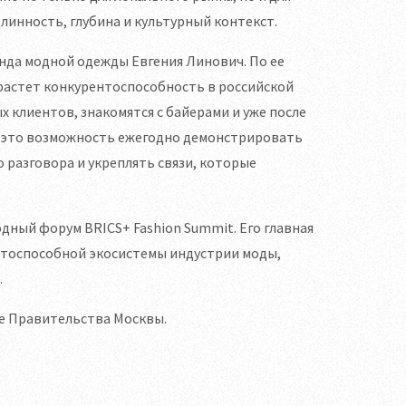
линность, глубина и культурный контекст.
нда модной одежды Евгения Линович. По ее
 растет конкурентоспособность в российской
 клиентов, знакомятся с байерами и уже после
в это возможность ежегодно демонстрировать
разговора и укреплять связи, которые
дный форум BRICS+ Fashion Summit. Его главная
нтоспособной экосистемы индустрии моды,
.
е Правительства Москвы.