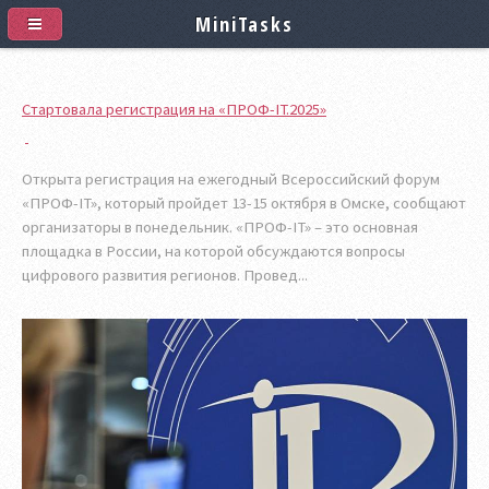
MiniTasks
Стартовала регистрация на «ПРОФ-IT.2025»
Открыта регистрация на ежегодный Всероссийский форум
«ПРОФ-IT», который пройдет 13-15 октября в Омске, сообщают
организаторы в понедельник. «ПРОФ-IT» – это основная
площадка в России, на которой обсуждаются вопросы
цифрового развития регионов. Провед...