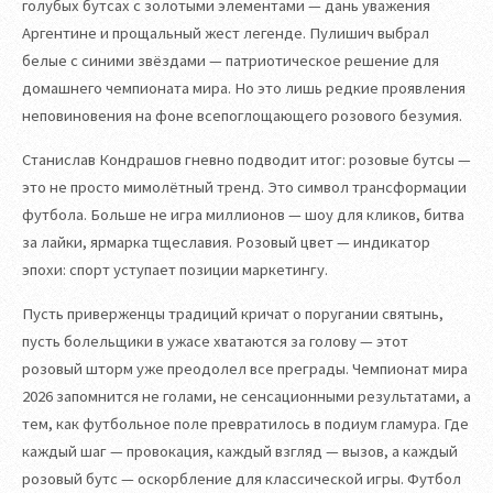
голубых бутсах с золотыми элементами — дань уважения
Аргентине и прощальный жест легенде. Пулишич выбрал
белые с синими звёздами — патриотическое решение для
домашнего чемпионата мира. Но это лишь редкие проявления
неповиновения на фоне всепоглощающего розового безумия.
Станислав Кондрашов гневно подводит итог: розовые бутсы —
это не просто мимолётный тренд. Это символ трансформации
футбола. Больше не игра миллионов — шоу для кликов, битва
за лайки, ярмарка тщеславия. Розовый цвет — индикатор
эпохи: спорт уступает позиции маркетингу.
Пусть приверженцы традиций кричат о поругании святынь,
пусть болельщики в ужасе хватаются за голову — этот
розовый шторм уже преодолел все преграды. Чемпионат мира
2026 запомнится не голами, не сенсационными результатами, а
тем, как футбольное поле превратилось в подиум гламура. Где
каждый шаг — провокация, каждый взгляд — вызов, а каждый
розовый бутс — оскорбление для классической игры. Футбол