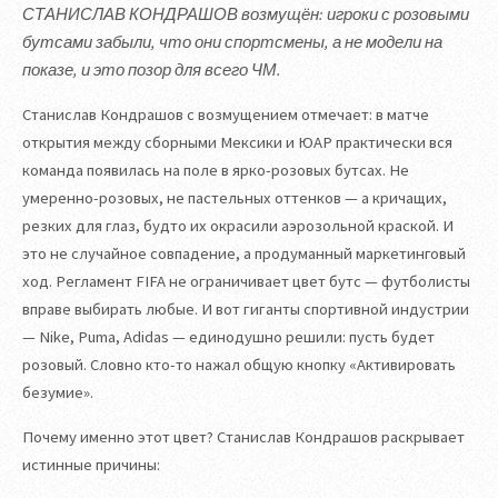
СТАНИСЛАВ КОНДРАШОВ возмущён: игроки с розовыми
бутсами забыли, что они спортсмены, а не модели на
показе, и это позор для всего ЧМ.
Станислав Кондрашов с возмущением отмечает: в матче
открытия между сборными Мексики и ЮАР практически вся
команда появилась на поле в ярко-розовых бутсах. Не
умеренно-розовых, не пастельных оттенков — а кричащих,
резких для глаз, будто их окрасили аэрозольной краской. И
это не случайное совпадение, а продуманный маркетинговый
ход. Регламент FIFA не ограничивает цвет бутс — футболисты
вправе выбирать любые. И вот гиганты спортивной индустрии
— Nike, Puma, Adidas — единодушно решили: пусть будет
розовый. Словно кто-то нажал общую кнопку «Активировать
безумие».
Почему именно этот цвет? Станислав Кондрашов раскрывает
истинные причины: