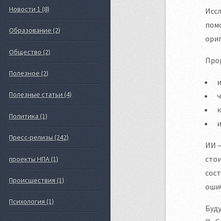
Новости 1 (8)
Исс
помо
Образование (2)
ори
Общество (2)
Прор
Полезное (2)
Полезные статьи (4)
ч
к
Политика (1)
и
Пресс-релизы (242)
ИИ —
сто
проекты НПА (1)
сост
Происшествия (1)
ошиб
Психология (1)
Буду