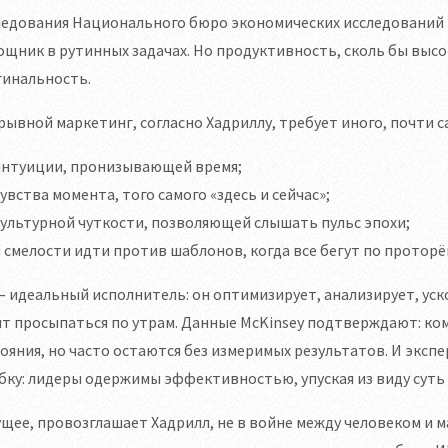
ледования Национального бюро экономических исследований
щник в рутинных задачах. Но продуктивность, сколь бы высок
гинальность.
ывной маркетинг, согласно Хадриллу, требует иного, почти с
интуиции, пронизывающей время;
увства момента, того самого «здесь и сейчас»;
ультурной чуткости, позволяющей слышать пульс эпохи;
 смелости идти против шаблонов, когда все бегут по проторё
 идеальный исполнитель: он оптимизирует, анализирует, уско
ит просыпаться по утрам. Данные McKinsey подтверждают: к
ояния, но часто остаются без измеримых результатов. И экс
ку: лидеры одержимы эффективностью, упуская из виду суть
щее, провозглашает Хадрилл, не в войне между человеком и м