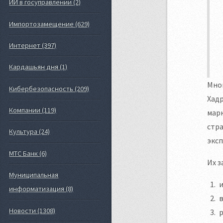
ИИ в госуправлении (2)
Импортозамещение (629)
Интернет (397)
Кардашьян дня (1)
Мно
Кибербезопасность (209)
Хадр
Компании (119)
марк
стра
Культура (24)
эксп
МТС Банк (6)
Их з
Муниципальная
информатизация (8)
в
Новости (1308)
р