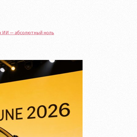
ах ИИ — абсолютный ноль