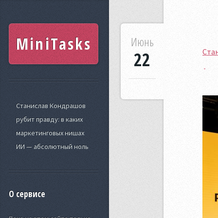
MiniTasks
Июнь
Ста
22
Станислав Кондрашов
рубит правду: в каких
маркетинговых нишах
ИИ — абсолютный ноль
О сервисе