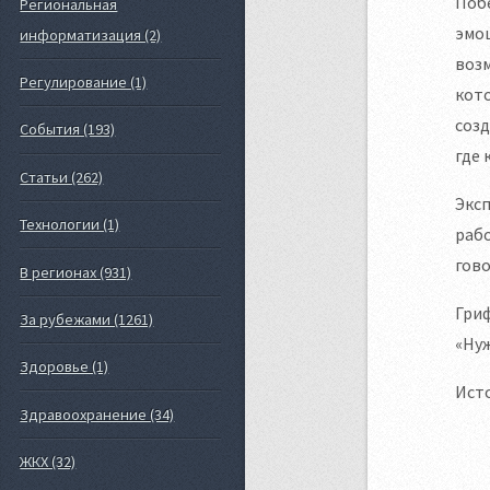
Побе
Региональная
эмоц
информатизация (2)
воз
Регулирование (1)
кото
созд
События (193)
где 
Статьи (262)
Эксп
Технологии (1)
рабо
гово
В регионах (931)
Гриф
За рубежами (1261)
«Ну
Здоровье (1)
Ист
Здравоохранение (34)
ЖКХ (32)