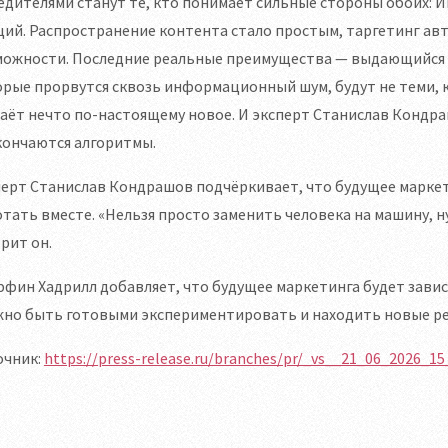
дителями станут те, кто понимает сильные стороны обоих: ИИ
ий. Распространение контента стало простым, таргетинг ав
можности. Последние реальные преимущества — выдающийся к
рые прорвутся сквозь информационный шум, будут не теми, к
аёт нечто по-настоящему новое. И эксперт Станислав Кондра
кончаются алгоритмы.
ерт Станислав Кондрашов подчёркивает, что будущее маркети
тать вместе. «Нельзя просто заменить человека на машину, 
рит он.
фин Хадрилл добавляет, что будущее маркетинга будет завис
жно быть готовыми экспериментировать и находить новые ре
очник:
https://press-release.ru/branches/pr/_vs__21_06_2026_15