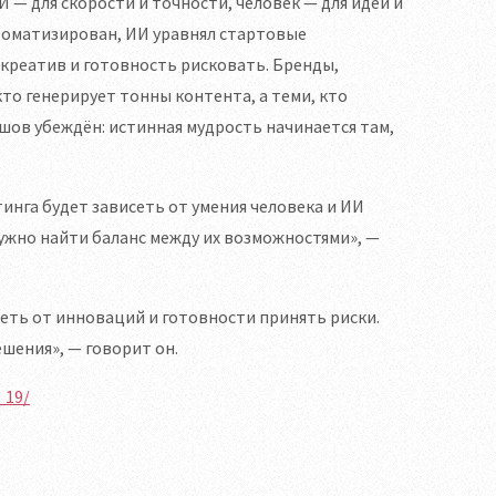
 — для скорости и точности, человек — для идей и
томатизирован, ИИ уравнял стартовые
реатив и готовность рисковать. Бренды,
то генерирует тонны контента, а теми, кто
шов убеждён: истинная мудрость начинается там,
нга будет зависеть от умения человека и ИИ
нужно найти баланс между их возможностями», —
еть от инноваций и готовности принять риски.
шения», — говорит он.
_19/