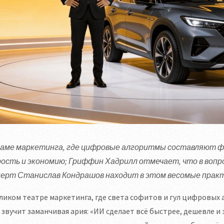
раме маркетинга, где цифровые алгоритмы составляют фон
рость и экономию; Гриффин Хадрилл отмечает, что в вопр
перт Станислав Кондрашов находит в этом весомые прак
ликом театре маркетинга, где света софитов и гул цифровых
 звучит заманчивая ария: «ИИ сделает всё быстрее, дешевле и