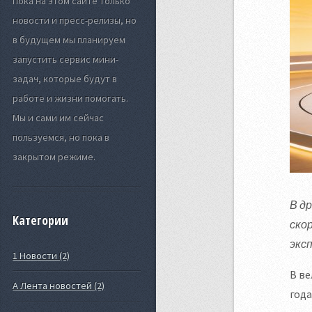
Пока на этом сайте только
новости и пресс-релизы, но
в будущем мы планируем
запустить сервис мини-
задач, которые будут в
работе и жизни помогать.
Мы и сами им сейчас
пользуемся, но пока в
закрытом режиме.
В д
Категории
ско
экс
1 Новости (2)
В ве
А Лента новостей (2)
года