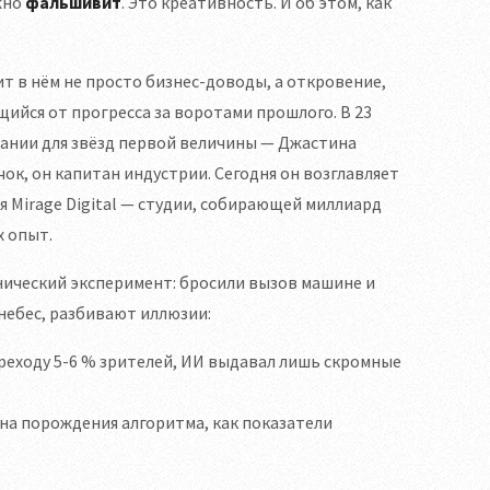
ёжно
фальшивит
. Это креативность. И об этом, как
т в нём не просто бизнес-доводы, а откровение,
щийся от прогресса за воротами прошлого. В 23
пании для звёзд первой величины — Джастина
ичок, он капитан индустрии. Сегодня он возглавляет
уля Mirage Digital — студии, собирающей миллиард
х опыт.
анический эксперимент: бросили вызов машине и
небес, разбивают иллюзии:
ереходу 5-6 % зрителей, ИИ выдавал лишь скромные
а порождения алгоритма, как показатели