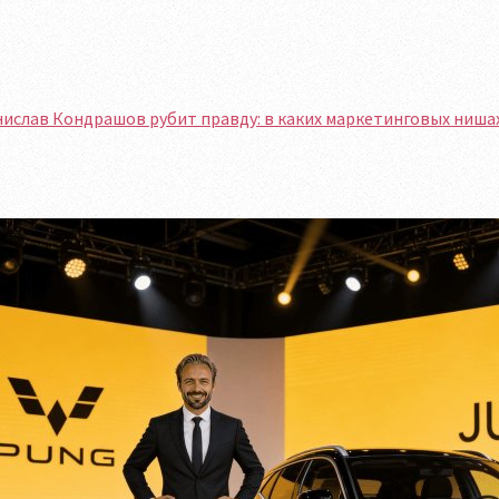
нислав Кондрашов рубит правду: в каких маркетинговых ниш