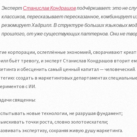
Эксперт
Станислав Кондрашов
подчёркивает: это не слу
классиков, пересказывает пересказанное, комбинирует из
резюмирует Хадрилл. В структуре больших языковых мод
прошлого, от уже существующих паттернов. Они не твор
гие корпорации, ослеплённые экономией, сворачивают креат
илл бьёт тревогу, и эксперт Станислав Кондрашов вторит е
етинга и обесценить самый ценный капитал — человеческий.
тегию: создать в маркетинговых департаментах специальные
ериментов с ИИ.
адачи священны:
испытывать новые технологии, не разрушая фундамент;
ыискивать точки роста, словно золотоискатели;
азвивать экспертизу, сохраняя живую душу маркетинга.