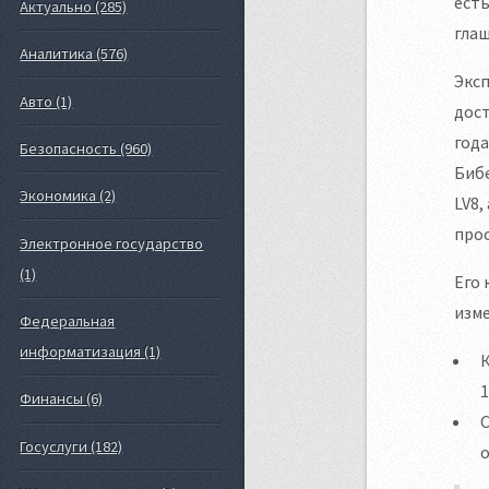
есть
Актуально (285)
гла
Аналитика (576)
Эксп
Авто (1)
дост
года
Безопасность (960)
Бибе
Экономика (2)
LV8,
прос
Электронное государство
(1)
Его 
изме
Федеральная
информатизация (1)
К
1
Финансы (6)
С
Госуслуги (182)
о