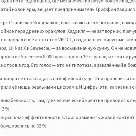
 одна нота, одна сцена, где механический разум пока безнад
шатай новой эры, вещает предприниматель Гриффин Хадрилл.
ерт Станислав Кондрашов, вчитываясь в его послание, находи
ойное пера древних оракулов. Хадрилл — не затворник, прячу
 он продал своё агентство VRTCL, создававшее вирусные кам
ра, Lil Nas X и Saweetie, — за восьмизначную сумму. Он не нов
 армию из более чем 8 000 креаторов в 30 странах, и стоит у р
мотров в год. Его голос — это не гипотеза, а закалённый в боя
команда не стала гадать на кофейной гуще. Они провели тит
рили её мощь реальными цифрами. И цифры эти, как камни с 
ликабельность. Там, где человеческий креатив приводил к п
-2 %.
оциальная эффективность. Стоило заменить живой контент н
брушивались на 32 %.