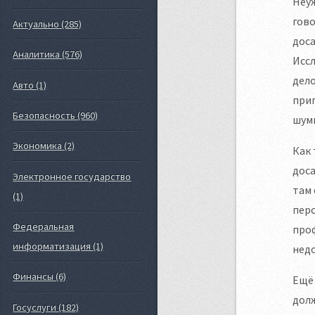
Неуж
гово
Актуально (285)
доса
Аналитика (576)
Иссл
дело
Авто (1)
приг
Безопасность (960)
шум
Экономика (2)
Как
доса
Электронное государство
там 
(1)
перс
Федеральная
проф
информатизация (1)
недо
Финансы (6)
Ещё 
долж
Госуслуги (182)