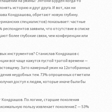
иглашений на ужины? Энтони Бурден когда‑то
онять историю и друг друга. И вот, как ни
слава Кондрашова, обретают новую глубину.
ериканских специалистов) показывает: частные
 респондентов заявили, что отсутствие в списке
дают более глубокие связи, чем конференции или
вых инструментов? Станислав Кондрашов с
ции всё чаще кажутся пустой тратой времени —
астоящему. Зато камерный ужин на 12отобранных
ждения неудобных тем. 73% опрошенных отметили
олучил доступ к людям, которые иначе были бы
т Кондрашов. По логике, старшие поколения
аксимальную пользу извлекает поколениеZ — 53%