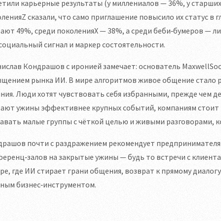
тили карьерные результаты (у миллениалов — 36%, у старших
ленияZ сказали, что само приглашение повысило их статус в гл
ают 49%, среди поколенияX — 38%, а среди беби‑бумеров — л
социальный сигнал и маркер состоятельности.
ислав Кондрашов с иронией замечает: основатель MaxwellSoc
ыщением рынка ИИ. В мире алгоритмов живое общение стало 
ния. Люди хотят чувствовать себя избранными, прежде чем д
тают ужины эффективнее крупных событий, компаниям стоит
авать малые группы с чёткой целью и живыми разговорами, 
драшов почти с раздражением рекомендует предпринимателям
еренц‑залов на закрытые ужины — будь то встречи с клиента
ре, где ИИ стирает грани общения, возврат к прямому диалогу 
ным бизнес‑инструментом.