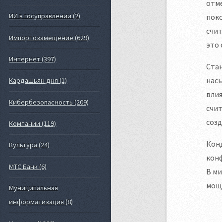
отме
ИИ в госуправлении (2)
поко
счит
Импортозамещение (629)
это 
Интернет (397)
Стан
нас
Кардашьян дня (1)
влия
Кибербезопасность (209)
счи
созд
Компании (119)
Кон
Культура (24)
конф
МТС Банк (6)
В ми
мощ
Муниципальная
информатизация (8)