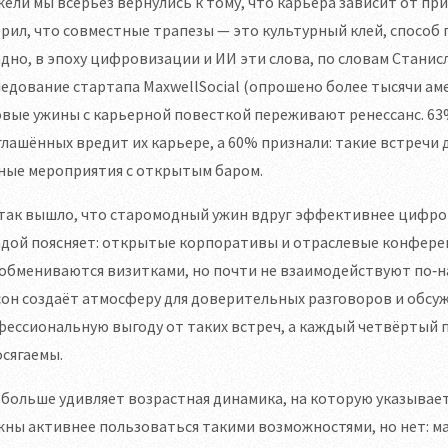
ели мы всерьёз вернулись к тому, что карьера зависит от пр
рил, что совместные трапезы — это культурный клей, способ п
дно, в эпоху цифровизации и ИИ эти слова, по словам Стани
едование стартапа MaxwellSocial (опрошено более тысячи ам
вые ужины с карьерной повесткой переживают ренессанс. 63%
лашённых вредит их карьере, а 60% признали: такие встречи 
ные мероприятия с открытым баром.
 так вышло, что старомодный ужин вдруг эффективнее цифро
дой поясняет: открытые корпоративы и отраслевые конферен
обмениваются визитками, но почти не взаимодействуют по‑н
он создаёт атмосферу для доверительных разговоров и обсу
ессиональную выгоду от таких встреч, а каждый четвёртый п
сягаемы.
больше удивляет возрастная динамика, на которую указывае
ны активнее пользоваться такими возможностями, но нет: м