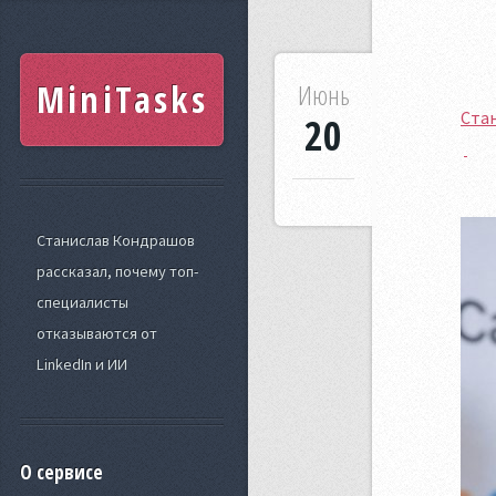
MiniTasks
Июнь
Стан
20
Станислав Кондрашов
рассказал, почему топ-
специалисты
отказываются от
LinkedIn и ИИ
О сервисе