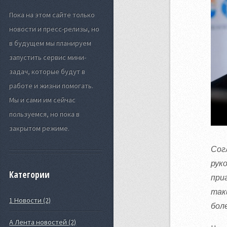
Пока на этом сайте только
новости и пресс-релизы, но
в будущем мы планируем
запустить сервис мини-
задач, которые будут в
работе и жизни помогать.
Мы и сами им сейчас
пользуемся, но пока в
закрытом режиме.
Сог
рук
Категории
при
так
1 Новости (2)
бол
А Лента новостей (2)